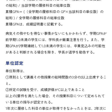
の総和) / 当該学期の履修科目の総単位数
累積GPA＝ (（全学期の履修科目の GP×当該科目の単位数）の
総和 ) / 全学期の履修科目の総単位数
累積GPAは、成績証明書に記載する。
病気その他やむを得ない事情がないにもかかわらず、学期GPAが
前学期1.0未満の学生には、学科長が厳重注意を行う。また、学
期GPAが2学期連続して1.0未満の学生には、卒業見込みの可能性
があると判断される場合を除き、学長が退学を勧告する。
単位認定
単位取得は、
①原則として講義その他授業の総時間数の3分の2以上出席するこ
と。
②所定の試験を受け、成績評価がC以上であること
以上の2要件を満たした場合、その授業科目について定められて
いる単位の授与が認定される。
1年次に履修した科目の単位が取得できなかったときは、2年次に