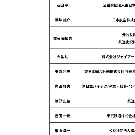
石田 亨
公益財団法人東日本
酒井 雄介
日本航空株式
元公益
佐藤 美知男
鉄道史資
大島 功
株式会社ジェイアー
栗原 利夫
東日本総合計画株式会社 社長
内田 雅夫
㈱日立ハイテク/産業・社会イン
渡部 史絵
鉄道
吉田 一宏
東武鉄道株式会社
米山 淳一
公益社団法人横