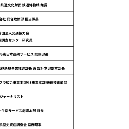
鉄道文化財団 鉄道博物館 館長
会社 総合政策部 担当課長
財団法人交通協力会
料調査センター研究員
ル東日本高架サービス 総務部長
直轄新規事業推進部長 兼 設計本部副本部長
フラ統合事業本部/IS事業本部 鉄道技術顧問
ジャーナリスト
 生活サービス創造本部 課長
浜歴史資産調査会 常務理事