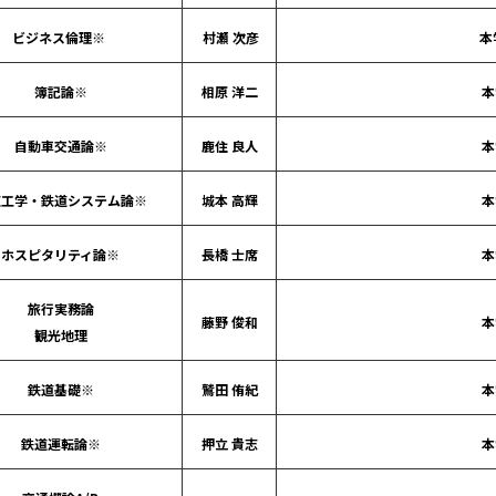
ビジネス倫理※
村瀬 次彦
本
簿記論※
相原 洋二
本
自動車交通論※
鹿住 良人
本
道工学・鉄道システム論※
城本 高輝
本
ホスピタリティ論※
長橋 士席
本
旅行実務論
藤野 俊和
本
観光地理
鉄道基礎※
鷲田 侑紀
本
鉄道運転論※
押立 貴志
本