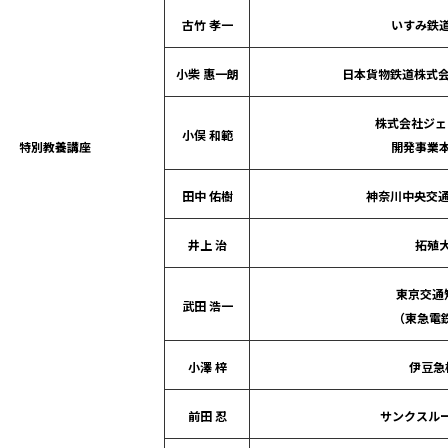
古竹 孝一
いすみ鉄道
小柴 惠一朗
日本貨物鉄道株式会
株式会社ジェ
小俣 和範
特別教養講座
開発事業本
田中 佑樹
神奈川中央交通
井上 治
拓殖
東京交通
武田 浩一
（東急電
小澤 梓
伊豆急
前田 忍
サンクスルー