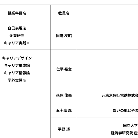
授業科目名
教員名
自己表現法
企業研究
田邉 友昭
キャリア実践※
キャリアデザイン
キャリア形成論
仁平 裕文
キャリア情報論
学外実習※
荻原 俊夫
元東京急行電鉄株式会
五十嵐 風
あいの風とやま
国立大学
平野 琢
経済学研究院 