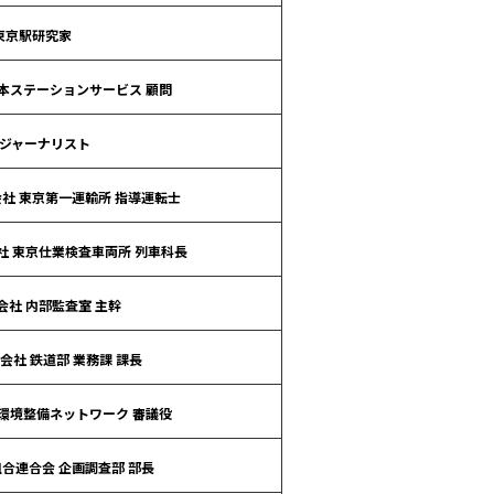
東京駅研究家
本ステーションサービス 顧問
ジャーナリスト
社 東京第一運輸所 指導運転士
社 東京仕業検査車両所 列車科長
会社 内部監査室 主幹
会社 鉄道部 業務課 課長
環境整備ネットワーク 審議役
合連合会 企画調査部 部長