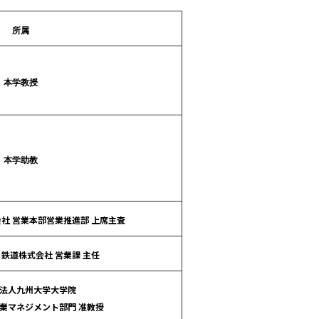
所属
本学教授
本学助教
社 営業本部営業推進部 上席主査
鉄道株式会社 営業課 主任
法人九州大学大学院
産業マネジメント部門 准教授