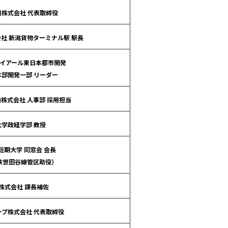
株式会社 代表取締役
社 新潟貨物ターミナル駅 駅長
イアール東日本都市開発
部開発一部 リーダー
株式会社 人事部 採用担当
大学政経学部 教授
短期大学 同窓会 会長
鉄世田谷線管区助役）
株式会社 課長補佐
プ株式会社 代表取締役