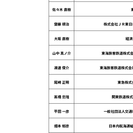
佐々木 直樹
齋藤 順治
株式会社ＪＲ東日
大坂 直樹
経済
山中 真ノ介
東海旅客鉄道株式会
渡邊 俊介
東海旅客鉄道株式会
尾崎 正明
東急株式
髙橋 忠隆
関東鉄道株式
平田 一彦
一般社団法人交通
畑本 郁彦
日本内航海運組