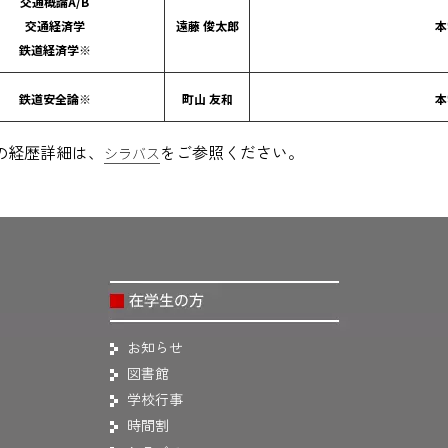
交通概論A/B
交通経済学
遠藤 俊太郎
本
鉄道経済学※
鉄道安全論※
町山 友和
本
の経歴詳細は、
をご参照ください。
シラバス
お知らせ
図書館
学校行事
時間割