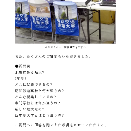
イスのカバーは結構目立ちますね
また、たくさんのご質問もいただきました。
●質問例
池袋にある短大?
2年制?
どこに就職できるの?
昭和鉄道高校と何が違うの?
どんな授業しているの?
専門学校とは何が違うの?
新しい短大なの?
四年制大学とはどう違うの?
ご質問への回答を踏まえた説明をさせていただくと、