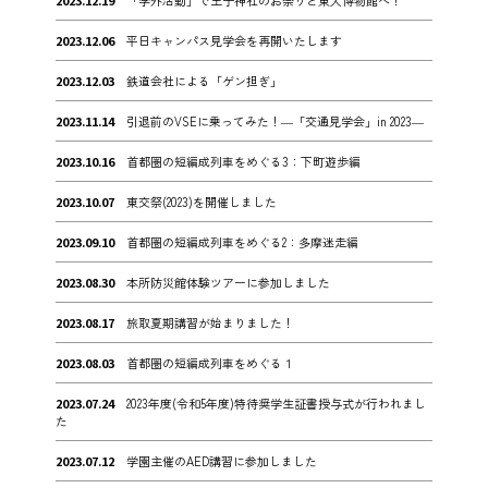
2023.12.06
平日キャンパス見学会を再開いたします
2023.12.03
鉄道会社による「ゲン担ぎ」
2023.11.14
引退前のVSEに乗ってみた！―「交通見学会」in 2023―
2023.10.16
首都圏の短編成列車をめぐる3：下町遊歩編
2023.10.07
東交祭(2023)を開催しました
2023.09.10
首都圏の短編成列車をめぐる2：多摩迷走編
2023.08.30
本所防災館体験ツアーに参加しました
2023.08.17
旅取夏期講習が始まりました！
2023.08.03
首都圏の短編成列車をめぐる１
2023.07.24
2023年度(令和5年度)特待奨学生証書授与式が行われまし
た
2023.07.12
学園主催のAED講習に参加しました