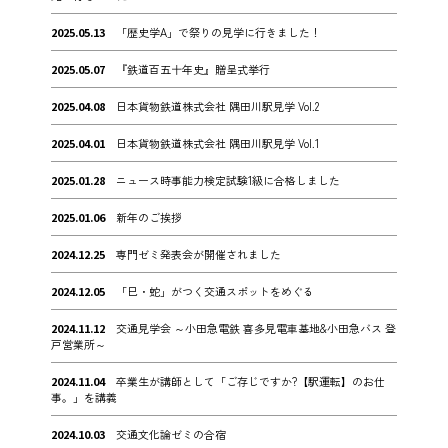
2025.05.13
「歴史学A」で祭りの見学に行きました！
2025.05.07
『鉄道百五十年史』贈呈式挙行
2025.04.08
日本貨物鉄道株式会社 隅田川駅見学 Vol.2
2025.04.01
日本貨物鉄道株式会社 隅田川駅見学 Vol.1
2025.01.28
ニュース時事能力検定試験1級に合格しました
2025.01.06
新年のご挨拶
2024.12.25
専門ゼミ発表会が開催されました
2024.12.05
「巳・蛇」がつく交通スポットをめぐる
2024.11.12
交通見学会 ～小田急電鉄 喜多見電車基地&小田急バス 登
戸営業所～
2024.11.04
卒業生が講師として「ご存じですか?【駅運転】のお仕
事。」を講義
2024.10.03
交通文化論ゼミの合宿