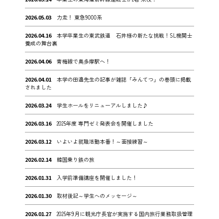
2026.05.03
力走！ 東急9000系
2026.04.16
本学卒業生の東武鉄道 石井様の新たな挑戦！SL機関士
養成の舞台裏
2026.04.06
青梅線で奥多摩駅へ！
2026.04.01
本学の田邉先生の記事が雑誌「みんてつ」の巻頭に掲載
されました
2026.03.24
学生ホールをリニューアルしました♪
2026.03.16
2025年度 専門ゼミ発表会を開催しました
2026.03.12
いよいよ就職活動本番！～面接練習～
2026.02.14
韓国乗り鉄の旅
2026.01.31
入学前準備講座を開催しました！
2026.01.30
取材後記～学生へのメッセージ～
2026.01.27
2025年9月に観光庁長官が実施する国内旅行業務取扱管理