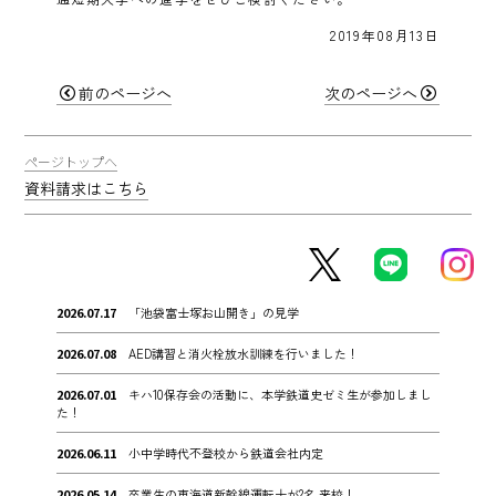
2019年08月13日
前のページへ
次のページへ
ページトップへ
資料請求はこちら
2026.07.17
「池袋富士塚お山開き」の見学
2026.07.08
AED講習と消火栓放水訓練を行いました！
2026.07.01
キハ10保存会の活動に、本学鉄道史ゼミ生が参加しまし
た！
2026.06.11
小中学時代不登校から鉄道会社内定
2026.05.14
卒業生の東海道新幹線運転士が2名 来校！