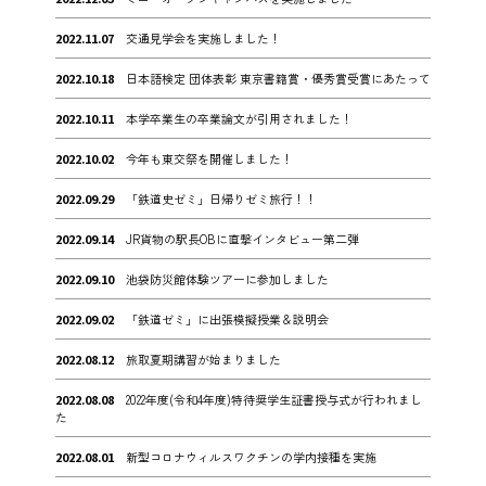
2022.11.07
交通見学会を実施しました！
2022.10.18
日本語検定 団体表彰 東京書籍賞・優秀賞受賞にあたって
2022.10.11
本学卒業生の卒業論文が引用されました！
2022.10.02
今年も東交祭を開催しました！
2022.09.29
「鉄道史ゼミ」日帰りゼミ旅行！！
2022.09.14
JR貨物の駅長OBに直撃インタビュー第二弾
2022.09.10
池袋防災館体験ツアーに参加しました
2022.09.02
「鉄道ゼミ」に出張模擬授業＆説明会
2022.08.12
旅取夏期講習が始まりました
2022.08.08
2022年度(令和4年度)特待奨学生証書授与式が行われまし
た
2022.08.01
新型コロナウィルスワクチンの学内接種を実施