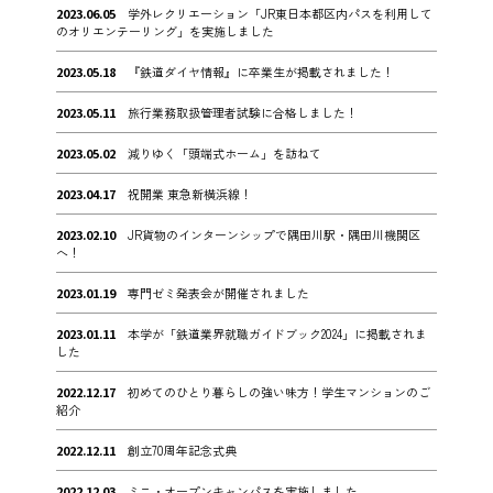
2023.06.05
学外レクリエーション「JR東日本都区内パスを利用して
のオリエンテーリング」を実施しました
2023.05.18
『鉄道ダイヤ情報』に卒業生が掲載されました！
2023.05.11
旅行業務取扱管理者試験に合格しました！
2023.05.02
減りゆく「頭端式ホーム」を訪ねて
2023.04.17
祝開業 東急新横浜線！
2023.02.10
JR貨物のインターンシップで隅田川駅・隅田川機関区
へ！
2023.01.19
専門ゼミ発表会が開催されました
2023.01.11
本学が「鉄道業界就職ガイドブック2024」に掲載されま
した
2022.12.17
初めてのひとり暮らしの強い味方！学生マンションのご
紹介
2022.12.11
創立70周年記念式典
2022.12.03
ミニ・オープンキャンパスを実施しました