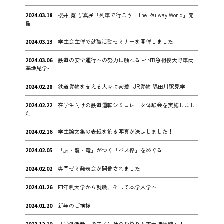
2024.03.18
櫻井 寛 写真展「列車で行こう！The Railway World」開
催
2024.03.13
学生会主催で就職活動セミナーを開催しました
2024.03.06
鉄道の安全運行への努力に触れる -小田急相模大野車両
基地見学-
2024.02.28
鉄道貨物を支える人々に密着 -JR貨物 隅田川駅見学-
2024.02.22
在学生向けの鉄道運転シミュレータ体験会を実施しまし
た
2024.02.16
学生論文集の表紙を飾る写真が決定しました！
2024.02.05
「辰・龍・竜」がつく「バス停」をめぐる
2024.02.02
専門ゼミ発表会が開催されました
2024.01.26
四年制大学から就職、そして本学入学へ
2024.01.20
新年のご挨拶
2023.12.19
「学外活動」で王子神社のお祭りと東大博物館へ！