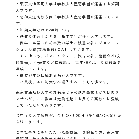
・東京交通短期大学は学校法人豊昭学園が運営する短期
大学です。
・昭和鉄道高校も同じ学校法人豊昭学園が運営していま
す。
・短期大学なので2年制です。
・鉄道の運転士などを目指す学生が多く入学します。
・例年、卒業した約半数の学生が鉄道会社のプロフェッ
ショナル職(乗務員職)に入社しています。
・その他にも、バス、タクシー、旅行会社、警備会社(交
通警備)、小売業などに就職し、毎年90%以上の就職率を
達成しています。
・創立67年の伝統ある短期大学です。
・卒業後、四年制大学へ編入することも可能です。
東京交通短期大学の知名度は昭和鉄道高校ほどではあり
ませんが、ここ数年は定員を超える多くの高校生に受験
していただいております。
今年度の入学試験が、今月の8月20日（第1期AO入試）か
ら始まります。
この記事をご覧いただいた高校生・受験生の方、東京交
通短期大学への進学をぜひご検討ください。