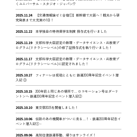
くユニバーサル・スタジオ・ジャパン!?
2025.11.24
【交通情報論ゼミ合宿①】新幹線で大阪へ！観光から研
究発表まで大充実の1日！
2025.11.22
本学独自の特待奨学生制度 授与式を行いました
2025.11.19
文部科学大臣認定の数理・データサイエンス・AI教育プ
ログラム(リテラシーレベル)の修了証授与式を執り行いました！
2025.11.17
文部科学大臣認定の数理・データサイエンス・AI教育プ
ログラム(リテラシーレベル)に認定されました！
2025.10.27
フィナーレは祝砲とともに 鉄道200周年記念イベント潜
入記 ③
2025.10.15
200年前と同じあの場所で… ロコモーション号はダーリ
ントンへ 鉄道200周年記念イベント潜入記②
2025.10.10
東交祭2025を開催しました！
2025.10.06
伝説のあの機関車がついに走る…！ - 鉄道200周年記念イ
ベント潜入記① -
2025.09.06
高知往復鉄道移動、帰りはサンライズ！