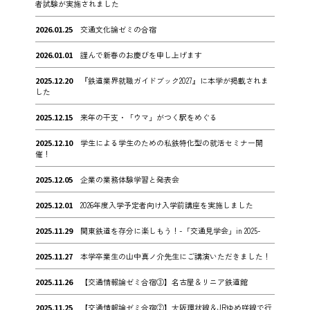
者試験が実施されました
2026.01.25
交通文化論ゼミの合宿
2026.01.01
謹んで新春のお慶びを申し上げます
2025.12.20
『鉄道業界就職ガイドブック2027』に本学が掲載されま
した
2025.12.15
来年の干支・「ウマ」がつく駅をめぐる
2025.12.10
学生による学生のための私鉄特化型の就活セミナー開
催！
2025.12.05
企業の業務体験学習と発表会
2025.12.01
2026年度入学予定者向け入学前講座を実施しました
2025.11.29
関東鉄道を存分に楽しもう！-「交通見学会」in 2025-
2025.11.27
本学卒業生の山中真ノ介先生にご講演いただきました！
2025.11.26
【交通情報論ゼミ合宿③】名古屋＆リニア鉄道館
2025.11.25
【交通情報論ゼミ合宿②】大阪環状線＆JRゆめ咲線で行