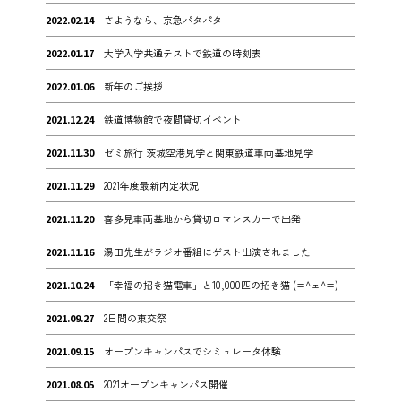
2022.02.14
さようなら、京急パタパタ
2022.01.17
大学入学共通テストで鉄道の時刻表
2022.01.06
新年のご挨拶
2021.12.24
鉄道博物館で夜間貸切イベント
2021.11.30
ゼミ旅行 茨城空港見学と関東鉄道車両基地見学
2021.11.29
2021年度最新内定状況
2021.11.20
喜多見車両基地から貸切ロマンスカーで出発
2021.11.16
湯田先生がラジオ番組にゲスト出演されました
2021.10.24
「幸福の招き猫電車」と10,000匹の招き猫 (=^ェ^=)
2021.09.27
2日間の東交祭
2021.09.15
オープンキャンパスでシミュレータ体験
2021.08.05
2021オープンキャンパス開催