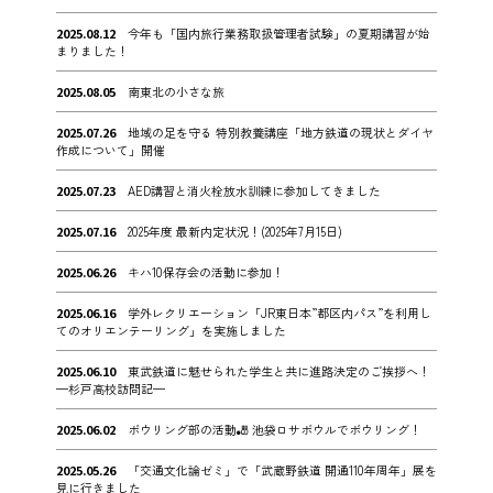
2025.08.12
今年も「国内旅行業務取扱管理者試験」の夏期講習が始
まりました！
2025.08.05
南東北の小さな旅
2025.07.26
地域の足を守る 特別教養講座「地方鉄道の現状とダイヤ
作成について」開催
2025.07.23
AED講習と消火栓放水訓練に参加してきました
2025.07.16
2025年度 最新内定状況！(2025年7月15日)
2025.06.26
キハ10保存会の活動に参加！
2025.06.16
学外レクリエーション「JR東日本”都区内パス”を利用し
てのオリエンテーリング」を実施しました
2025.06.10
東武鉄道に魅せられた学生と共に進路決定のご挨拶へ！
—杉戸高校訪問記—
2025.06.02
ボウリング部の活動🎳 池袋ロサボウルでボウリング！
2025.05.26
「交通文化論ゼミ」で「武蔵野鉄道 開通110年周年」展を
見に行きました