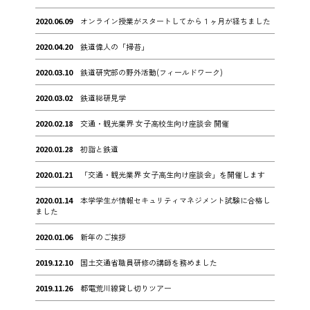
2020.06.09
オンライン授業がスタートしてから１ヶ月が経ちました
2020.04.20
鉄道偉人の「掃苔」
2020.03.10
鉄道研究部の野外活動(フィールドワーク)
2020.03.02
鉄道総研見学
2020.02.18
交通・観光業界 女子高校生向け座談会 開催
2020.01.28
初詣と鉄道
2020.01.21
「交通・観光業界 女子高生向け座談会」を開催します
2020.01.14
本学学生が情報セキュリティマネジメント試験に合格し
ました
2020.01.06
新年のご挨拶
2019.12.10
国土交通省職員研修の講師を務めました
2019.11.26
都電荒川線貸し切りツアー