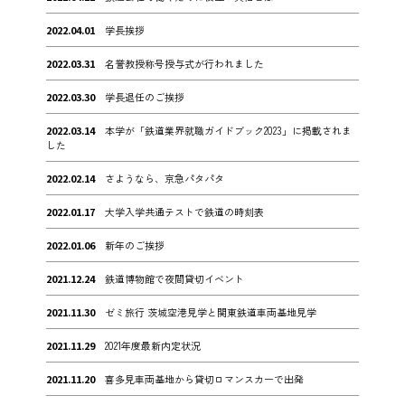
2022.04.01
学長挨拶
2022.03.31
名誉教授称号授与式が行われました
2022.03.30
学長退任のご挨拶
2022.03.14
本学が「鉄道業界就職ガイドブック2023」に掲載されま
した
2022.02.14
さようなら、京急パタパタ
2022.01.17
大学入学共通テストで鉄道の時刻表
2022.01.06
新年のご挨拶
2021.12.24
鉄道博物館で夜間貸切イベント
2021.11.30
ゼミ旅行 茨城空港見学と関東鉄道車両基地見学
2021.11.29
2021年度最新内定状況
2021.11.20
喜多見車両基地から貸切ロマンスカーで出発