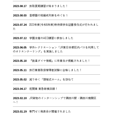
2023.08.17
旅取夏期講習が始まりました！
2023.08.03
首都圏の短編成列車をめぐる１
2023.07.24
2023年度(令和5年度)特待奨学生証書授与式が行われまし
た
2023.07.12
学園主催のAED講習に参加しました
2023.06.05
学外レクリエーション「JR東日本都区内パスを利用して
のオリエンテーリング」を実施しました
2023.05.18
『鉄道ダイヤ情報』に卒業生が掲載されました！
2023.05.11
旅行業務取扱管理者試験に合格しました！
2023.05.02
減りゆく「頭端式ホーム」を訪ねて
2023.04.17
祝開業 東急新横浜線！
2023.02.10
JR貨物のインターンシップで隅田川駅・隅田川機関区
へ！
2023.01.19
専門ゼミ発表会が開催されました