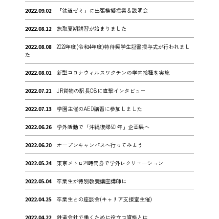
2022.09.02
「鉄道ゼミ」に出張模擬授業＆説明会
2022.08.12
旅取夏期講習が始まりました
2022.08.08
2022年度(令和4年度)特待奨学生証書授与式が行われまし
た
2022.08.01
新型コロナウィルスワクチンの学内接種を実施
2022.07.21
JR貨物の駅長OBに直撃インタビュー
2022.07.13
学園主催のAED講習に参加しました
2022.06.26
学外活動で「沖縄復帰50 年」企画展へ
2022.06.20
オープンキャンパスへ行ってみよう
2022.05.24
東京メトロ24時間券で学外レクリエーション
2022.05.04
卒業生が特別教養講座講師に
2022.04.25
卒業生との座談会(キャリア支援室主催)
2022.04.22
鉄道会社で働くために役立つ資格とは