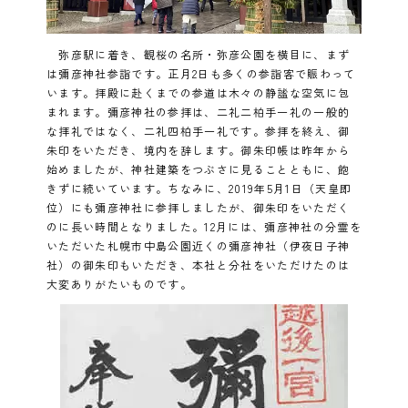
弥彦駅に着き、観桜の名所・弥彦公園を横目に、まず
は彌彦神社参詣です。正月2日も多くの参詣客で賑わって
います。拝殿に赴くまでの参道は木々の静謐な空気に包
まれます。彌彦神社の参拝は、二礼二柏手一礼の一般的
な拝礼ではなく、二礼四柏手一礼です。参拝を終え、御
朱印をいただき、境内を辞します。御朱印帳は昨年から
始めましたが、神社建築をつぶさに見ることともに、飽
きずに続いています。ちなみに、2019年5月1日（天皇即
位）にも彌彦神社に参拝しましたが、御朱印をいただく
のに長い時間となりました。12月には、彌彦神社の分霊を
いただいた札幌市中島公園近くの彌彦神社（伊夜日子神
社）の御朱印もいただき、本社と分社をいただけたのは
大変ありがたいものです。