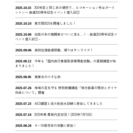
2025.10.15
200年前と同じあの場所で… ロコモーション号はダーリ
ントンへ 鉄道200周年記念イベント潜入記②
2025.10.10
東交祭2025を開催しました！
2025.10.06
伝説のあの機関車がついに走る…！ - 鉄道200周年記念イ
ベント潜入記① -
2025.09.06
高知往復鉄道移動、帰りはサンライズ！
2025.08.12
今年も「国内旅行業務取扱管理者試験」の夏期講習が始
まりました！
2025.08.05
南東北の小さな旅
2025.07.26
地域の足を守る 特別教養講座「地方鉄道の現状とダイヤ
作成について」開催
2025.07.23
AED講習と消火栓放水訓練に参加してきました
2025.07.16
2025年度 最新内定状況！(2025年7月15日)
2025.06.26
キハ10保存会の活動に参加！