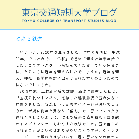
初詣と鉄道
いよいよ、2020年を迎えました。昨年の今頃は「平成
31年」でしたので、「令和」で初めて迎えた年末年始で
した。このブログをいつも読んでくださっている皆さま
は、どのように新年を迎えられたでしょうか。新年を迎
え、神社・仏閣に初詣に出かけられた方も多かったので
はないでしょうか。
2019年末、上越新幹線で故郷・新潟に帰省した私は、
「国境の長いトンネル」を抜けた越後湯沢で雪の少なさ
に驚きました。新潟というと雪のイメージが強いでしょ
うが、新潟は例年と異なり「暖冬」で、雪で止まったり
遅れたりしないように、温水で線路に降り積もる雪を融
かすスプリンクラーもおやすみ状態でした。雪で苦しめ
られることがないのはありがたいことですが、ウィンタ
ーリゾートで賑わうはずのスキー場に雪がないのはさま