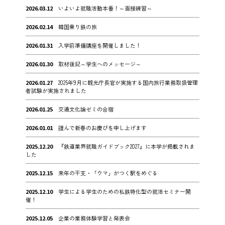
2026.03.12
いよいよ就職活動本番！～面接練習～
2026.02.14
韓国乗り鉄の旅
2026.01.31
入学前準備講座を開催しました！
2026.01.30
取材後記～学生へのメッセージ～
2026.01.27
2025年9月に観光庁長官が実施する国内旅行業務取扱管理
者試験が実施されました
2026.01.25
交通文化論ゼミの合宿
2026.01.01
謹んで新春のお慶びを申し上げます
2025.12.20
『鉄道業界就職ガイドブック2027』に本学が掲載されま
した
2025.12.15
来年の干支・「ウマ」がつく駅をめぐる
2025.12.10
学生による学生のための私鉄特化型の就活セミナー開
催！
2025.12.05
企業の業務体験学習と発表会