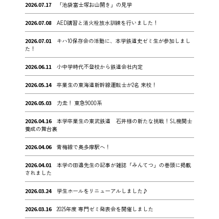
2026.07.17
「池袋富士塚お山開き」の見学
2026.07.08
AED講習と消火栓放水訓練を行いました！
2026.07.01
キハ10保存会の活動に、本学鉄道史ゼミ生が参加しまし
た！
2026.06.11
小中学時代不登校から鉄道会社内定
2026.05.14
卒業生の東海道新幹線運転士が2名 来校！
2026.05.03
力走！ 東急9000系
2026.04.16
本学卒業生の東武鉄道 石井様の新たな挑戦！SL機関士
養成の舞台裏
2026.04.06
青梅線で奥多摩駅へ！
2026.04.01
本学の田邉先生の記事が雑誌「みんてつ」の巻頭に掲載
されました
2026.03.24
学生ホールをリニューアルしました♪
2026.03.16
2025年度 専門ゼミ発表会を開催しました