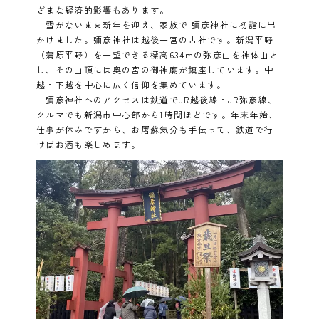
ざまな経済的影響もあります。
雪がないまま新年を迎え、家族で 彌彦神社に初詣に出
かけました。彌彦神社は越後一宮の古社です。新潟平野
（蒲原平野）を一望できる標高634mの弥彦山を神体山と
し、その山頂には奥の宮の御神廟が鎮座しています。中
越・下越を中心に広く信仰を集めています。
彌彦神社へのアクセスは鉄道でJR越後線・JR弥彦線、
クルマでも新潟市中心部から1時間ほどです。年末年始、
仕事が休みですから、お屠蘇気分も手伝って、鉄道で行
けばお酒も楽しめます。