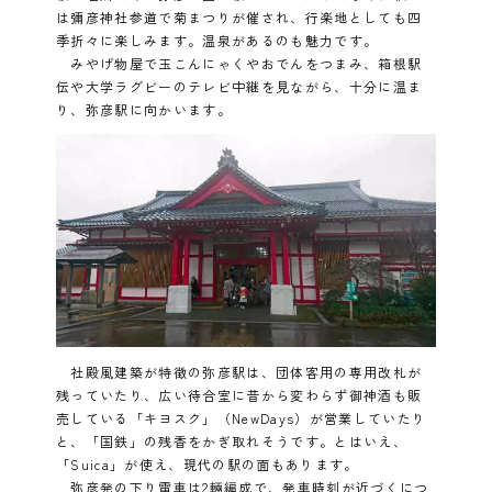
は彌彦神社参道で菊まつりが催され、行楽地としても四
季折々に楽しみます。温泉があるのも魅力です。
みやげ物屋で玉こんにゃくやおでんをつまみ、箱根駅
伝や大学ラグビーのテレビ中継を見ながら、十分に温ま
り、弥彦駅に向かいます。
社殿風建築が特徴の弥彦駅は、団体客用の専用改札が
残っていたり、広い待合室に昔から変わらず御神酒も販
売している「キヨスク」（NewDays）が営業していたり
と、「国鉄」の残香をかぎ取れそうです。とはいえ、
「Suica」が使え、現代の駅の面もあります。
弥彦発の下り電車は2輛編成で、発車時刻が近づくにつ