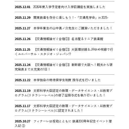
2025.12.01
2026年度入学予定者向け入学前講座を実施しました
2025.11.29
関東鉄道を存分に楽しもう！-「交通見学会」in 2025-
2025.11.27
本学卒業生の山中真ノ介先生にご講演いただきました！
2025.11.26
【交通情報論ゼミ合宿③】名古屋＆リニア鉄道館
2025.11.25
【交通情報論ゼミ合宿②】大阪環状線＆JRゆめ咲線で行
くユニバーサル・スタジオ・ジャパン!?
2025.11.24
【交通情報論ゼミ合宿①】新幹線で大阪へ！観光から研
究発表まで大充実の1日！
2025.11.22
本学独自の特待奨学生制度 授与式を行いました
2025.11.19
文部科学大臣認定の数理・データサイエンス・AI教育プ
ログラム(リテラシーレベル)の修了証授与式を執り行いました！
2025.11.17
文部科学大臣認定の数理・データサイエンス・AI教育プ
ログラム(リテラシーレベル)に認定されました！
2025.10.27
フィナーレは祝砲とともに 鉄道200周年記念イベント潜
入記 ③