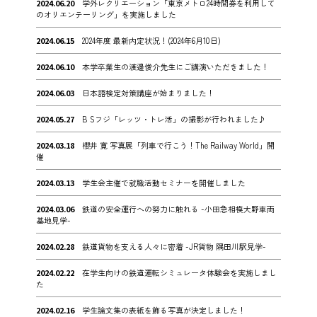
2024.06.20
学外レクリエーション「東京メトロ24時間券を利用して
のオリエンテーリング」を実施しました
2024.06.15
2024年度 最新内定状況！(2024年6月10日)
2024.06.10
本学卒業生の渡邊俊介先生にご講演いただきました！
2024.06.03
日本語検定対策講座が始まりました！
2024.05.27
B Sフジ「レッツ・トレ活」の撮影が行われました♪
2024.03.18
櫻井 寛 写真展「列車で行こう！The Railway World」開
催
2024.03.13
学生会主催で就職活動セミナーを開催しました
2024.03.06
鉄道の安全運行への努力に触れる -小田急相模大野車両
基地見学-
2024.02.28
鉄道貨物を支える人々に密着 -JR貨物 隅田川駅見学-
2024.02.22
在学生向けの鉄道運転シミュレータ体験会を実施しまし
た
2024.02.16
学生論文集の表紙を飾る写真が決定しました！