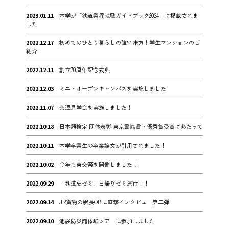
2023.01.11
本学が「鉄道業界就職ガイドブック2024」に掲載されま
した
2022.12.17
初めてのひとり暮らしの強い味方！学生マンションのご
紹介
2022.12.11
創立70周年記念式典
2022.12.03
ミニ・オープンキャンパスを実施しました
2022.11.07
交通見学会を実施しました！
2022.10.18
日本語検定 団体表彰 東京書籍賞・優秀賞受賞にあたって
2022.10.11
本学卒業生の卒業論文が引用されました！
2022.10.02
今年も東交祭を開催しました！
2022.09.29
「鉄道史ゼミ」日帰りゼミ旅行！！
2022.09.14
JR貨物の駅長OBに直撃インタビュー第二弾
2022.09.10
池袋防災館体験ツアーに参加しました