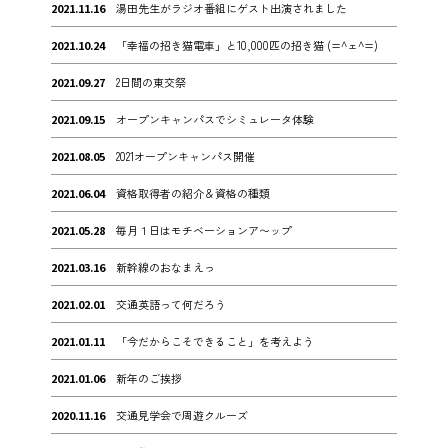
2021.11.16
湯田先生がラジオ番組にゲスト出演されました
2021.10.24
「幸福の招き猫電車」と10,000匹の招き猫 (=^ェ^=)
2021.09.27
2日間の東交祭
2021.09.15
オープンキャンパスでシミュレータ体験
2021.08.05
2021オープンキャンパス開催
2021.06.04
資格取得者の紹介＆資格の種類
2021.05.28
毎月１日はモチベーションア〜ップ
2021.03.16
新幹線のおなまえっ
2021.02.01
交通英語って何だろう
2021.01.11
「今だからこそできること」を考えよう
2021.01.06
新年のご挨拶
2020.11.16
交通見学会で周遊クルーズ