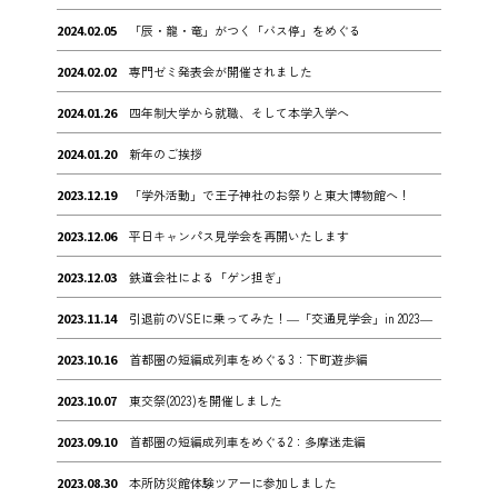
2024.02.05
「辰・龍・竜」がつく「バス停」をめぐる
2024.02.02
専門ゼミ発表会が開催されました
2024.01.26
四年制大学から就職、そして本学入学へ
2024.01.20
新年のご挨拶
2023.12.19
「学外活動」で王子神社のお祭りと東大博物館へ！
2023.12.06
平日キャンパス見学会を再開いたします
2023.12.03
鉄道会社による「ゲン担ぎ」
2023.11.14
引退前のVSEに乗ってみた！―「交通見学会」in 2023―
2023.10.16
首都圏の短編成列車をめぐる3：下町遊歩編
2023.10.07
東交祭(2023)を開催しました
2023.09.10
首都圏の短編成列車をめぐる2：多摩迷走編
2023.08.30
本所防災館体験ツアーに参加しました