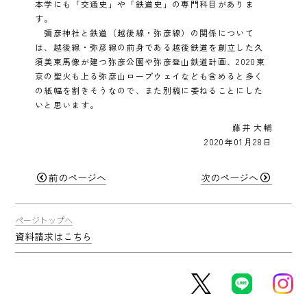
本学にも「交通史」や「鉄道史」の専門科目がありま
す。
彌彦神社と鉄道（越後線・弥彦線）の関係について
は、越後線・弥彦線の前身である越後鉄道を創立した久
須美東馬像が建つ弥彦公園や弥彦登山鉄道計画、2020東
京の聖火も上る弥彦山ロープウェイなども含めると多く
の紙幅を割きそうなので、また別稿に委ねることにした
いと思います。
藤井 大輔
2020年01月28日
前のページへ
次のページへ
ページトップへ
資料請求はこちら