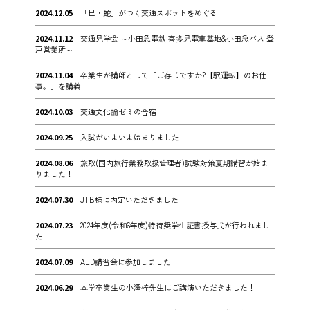
2024.12.05
「巳・蛇」がつく交通スポットをめぐる
2024.11.12
交通見学会 ～小田急電鉄 喜多見電車基地&小田急バス 登
戸営業所～
2024.11.04
卒業生が講師として「ご存じですか?【駅運転】のお仕
事。」を講義
2024.10.03
交通文化論ゼミの合宿
2024.09.25
入試がいよいよ始まりました！
2024.08.06
旅取(国内旅行業務取扱管理者)試験対策夏期講習が始ま
りました！
2024.07.30
JTB様に内定いただきました
2024.07.23
2024年度(令和6年度)特待奨学生証書授与式が行われまし
た
2024.07.09
AED講習会に参加しました
2024.06.29
本学卒業生の小澤梓先生にご講演いただきました！