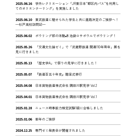
2025.06.16
学外レクリエーション「JR東日本”都区内パス”を利用し
てのオリエンテーリング」を実施しました
2025.06.10
東武鉄道に魅せられた学生と共に進路決定のご挨拶へ！
—杉戸高校訪問記—
2025.06.02
ボウリング部の活動🎳 池袋ロサボウルでボウリング！
2025.05.26
「交通文化論ゼミ」で「武蔵野鉄道 開通110年周年」展を
見に行きました
2025.05.13
「歴史学A」で祭りの見学に行きました！
2025.05.07
『鉄道百五十年史』贈呈式挙行
2025.04.08
日本貨物鉄道株式会社 隅田川駅見学 Vol.2
2025.04.01
日本貨物鉄道株式会社 隅田川駅見学 Vol.1
2025.01.28
ニュース時事能力検定試験1級に合格しました
2025.01.06
新年のご挨拶
2024.12.25
専門ゼミ発表会が開催されました