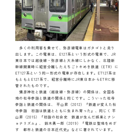
多くの利用客を乗せて、弥彦線電車はガタゴトと走り
出します。この電車は、E127系という形式の電車で、JR
東日本では越後線・弥彦線と大糸線にしかなく、北陸新
幹線開業時に経営分離したえちごトキめき鉄道（ETR）に
ET127系という同一形式の電車が存在します。ET127系は
もともとE127系で、経営分離時にJR東日本からETRに移
管されたものです。
彌彦神社と鉄道（越後線・弥彦線）の関係は、全国各
地の社寺参詣と鉄道の関係と同じです。こういった社寺
参詣と鉄道の関係は、 平山昇（2012）『鉄道が変えた社
寺参詣 初詣は鉄道とともに生まれ育った』、同じく 平
山昇（2015）『初詣の社会史 鉄道が生んだ娯楽とナシ
ョナリズム』、 鈴木勇一郎（2019）『電鉄は聖地をめざ
す 都市と鉄道の日本近代史』などに著されています。