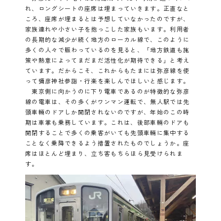
れ、ロングシートの座席は埋まっていきます。正直なと
ころ、座席が埋まるとは予想していなかったのですが、
家族連れや小さい子を抱っこした家族もいます。利用者
の長期的な減少が続く地方のローカル線で、このように
多くの人々で賑わっているのを見ると、「地方鉄道も施
策や熱意によってまだまだ活性化が期待できる」と考え
ています。だからこそ、これからもたまには弥彦線を使
って彌彦神社参詣・行楽を楽しんでほしいと感じます。
東京側に向かうのに下り電車であるのが特徴的な弥彦
線の電車は、その多くがワンマン運転で、無人駅では先
頭車輛のドアしか開閉されないのですが、年始のこの時
期は車掌も乗務しています。これは、後部車輛のドアも
開閉することで多くの乗客がいても先頭車輛に集中する
ことなく乗降できるよう措置されたものでしょうか。座
席はほとんど埋まり、立ち客もちらほら見受けられま
す。