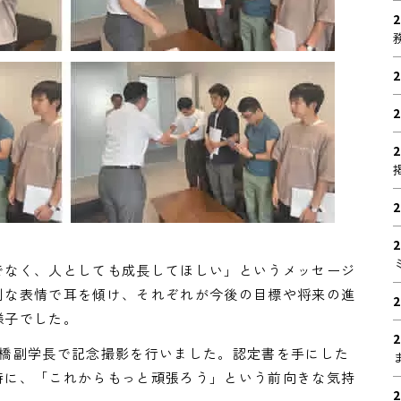
2
2
2
2
2
2
でなく、人としても成長してほしい」というメッセージ
剣な表情で耳を傾け、それぞれが今後の目標や将来の進
2
様子でした。
2
橋副学長で記念撮影を行いました。認定書を手にした
時に、「これからもっと頑張ろう」という前向きな気持
2