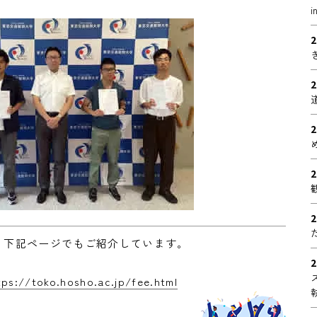
i
2
2
2
2
2
、下記ページでもご紹介しています。
2
tps://toko.hosho.ac.jp/fee.html