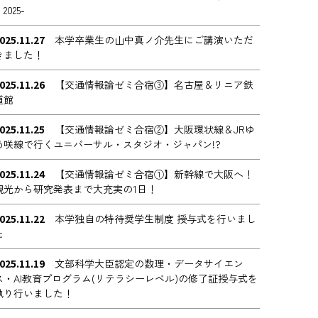
n 2025-
025.11.27
本学卒業生の山中真ノ介先生にご講演いただ
きました！
025.11.26
【交通情報論ゼミ合宿③】名古屋＆リニア鉄
道館
025.11.25
【交通情報論ゼミ合宿②】大阪環状線＆JRゆ
め咲線で行くユニバーサル・スタジオ・ジャパン!?
025.11.24
【交通情報論ゼミ合宿①】新幹線で大阪へ！
観光から研究発表まで大充実の1日！
025.11.22
本学独自の特待奨学生制度 授与式を行いまし
た
025.11.19
文部科学大臣認定の数理・データサイエン
ス・AI教育プログラム(リテラシーレベル)の修了証授与式を
執り行いました！