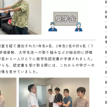
2
2
2
2
を経て選出された1年生4名、2年生2名の計6名（う
2
の学修姿勢、大学生活への取り組みなどが総合的に評価
学長から一人ひとりに奨学生認定書が手渡されました。
2
がらも、認定書を受け取る際には、これからの学びへの
表情を見せていました。
2
2
2
2