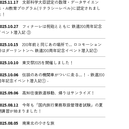
025.11.17
文部科学大臣認定の数理・データサイエン
ス・AI教育プログラム(リテラシーレベル)に認定されまし
た！
025.10.27
フィナーレは祝砲とともに 鉄道200周年記念
イベント潜入記 ③
025.10.15
200年前と同じあの場所で… ロコモーション
号はダーリントンへ 鉄道200周年記念イベント潜入記②
025.10.10
東交祭2025を開催しました！
025.10.06
伝説のあの機関車がついに走る…！ - 鉄道200
周年記念イベント潜入記① -
025.09.06
高知往復鉄道移動、帰りはサンライズ！
025.08.12
今年も「国内旅行業務取扱管理者試験」の夏
期講習が始まりました！
025.08.05
南東北の小さな旅