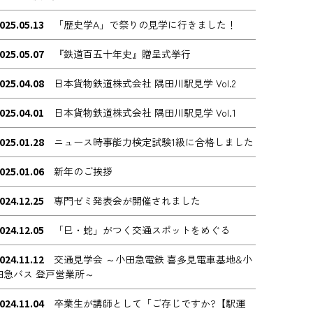
025.05.13
「歴史学A」で祭りの見学に行きました！
025.05.07
『鉄道百五十年史』贈呈式挙行
025.04.08
日本貨物鉄道株式会社 隅田川駅見学 Vol.2
025.04.01
日本貨物鉄道株式会社 隅田川駅見学 Vol.1
025.01.28
ニュース時事能力検定試験1級に合格しました
025.01.06
新年のご挨拶
024.12.25
専門ゼミ発表会が開催されました
024.12.05
「巳・蛇」がつく交通スポットをめぐる
024.11.12
交通見学会 ～小田急電鉄 喜多見電車基地&小
田急バス 登戸営業所～
024.11.04
卒業生が講師として「ご存じですか?【駅運