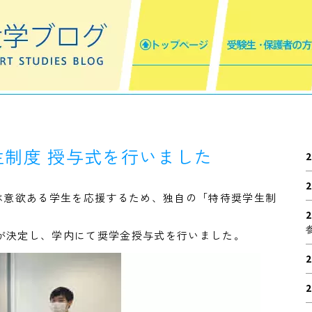
制度 授与式を行いました
2
2
ぶ意欲ある学生を応援するため、独自の「特待奨学生制
2
生が決定し、学内にて奨学金授与式を行いました。
2
2