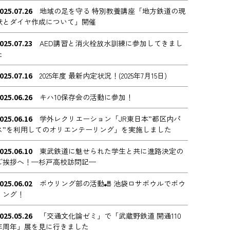
025.07.26
地域の足を守る 特別教養講座「地方鉄道の現
状とダイヤ作成について」開催
025.07.23
AED講習と消火栓放水訓練に参加してきまし
た
025.07.16
2025年度 最新内定状況！(2025年7月15日)
025.06.26
キハ10保存会の活動に参加！
025.06.16
学外レクリエーション「JR東日本”都区内パ
ス”を利用してのオリエンテーリング」を実施しました
025.06.10
東武鉄道に魅せられた学生と共に進路決定の
ご挨拶へ！—杉戸高校訪問記—
025.06.02
ボウリング部の活動🎳 池袋ロサボウルでボウ
リング！
025.05.26
「交通文化論ゼミ」で「武蔵野鉄道 開通110
年周年」展を見に行きました