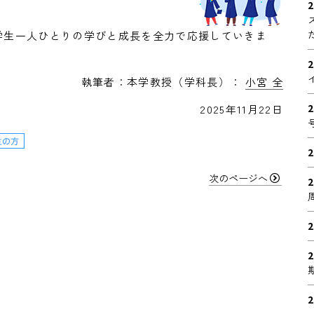
2
学生一人ひとりの学びと成長を全力で応援していきま
2
執筆者：本学教授（学科長）：
小宮 全
2
2025年11月22日
2
次のページへ
2
2
2
2