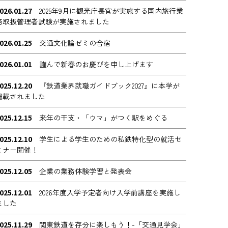
026.01.27
2025年9月に観光庁長官が実施する国内旅行業
務取扱管理者試験が実施されました
026.01.25
交通文化論ゼミの合宿
026.01.01
謹んで新春のお慶びを申し上げます
025.12.20
『鉄道業界就職ガイドブック2027』に本学が
掲載されました
025.12.15
来年の干支・「ウマ」がつく駅をめぐる
025.12.10
学生による学生のための私鉄特化型の就活セ
ミナー開催！
025.12.05
企業の業務体験学習と発表会
025.12.01
2026年度入学予定者向け入学前講座を実施し
ました
025.11.29
関東鉄道を存分に楽しもう！-「交通見学会」