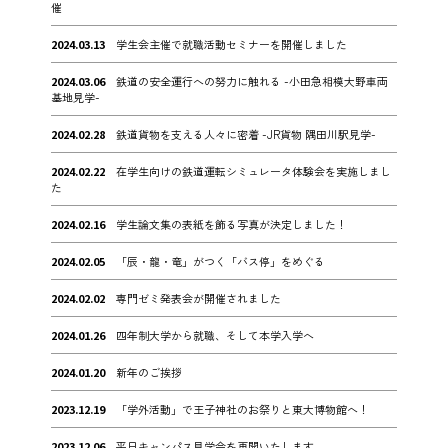
催
2024.03.13
学生会主催で就職活動セミナーを開催しました
2024.03.06
鉄道の安全運行への努力に触れる -小田急相模大野車両
基地見学-
2024.02.28
鉄道貨物を支える人々に密着 -JR貨物 隅田川駅見学-
2024.02.22
在学生向けの鉄道運転シミュレータ体験会を実施しまし
た
2024.02.16
学生論文集の表紙を飾る写真が決定しました！
2024.02.05
「辰・龍・竜」がつく「バス停」をめぐる
2024.02.02
専門ゼミ発表会が開催されました
2024.01.26
四年制大学から就職、そして本学入学へ
2024.01.20
新年のご挨拶
2023.12.19
「学外活動」で王子神社のお祭りと東大博物館へ！
2023.12.06
平日キャンパス見学会を再開いたします