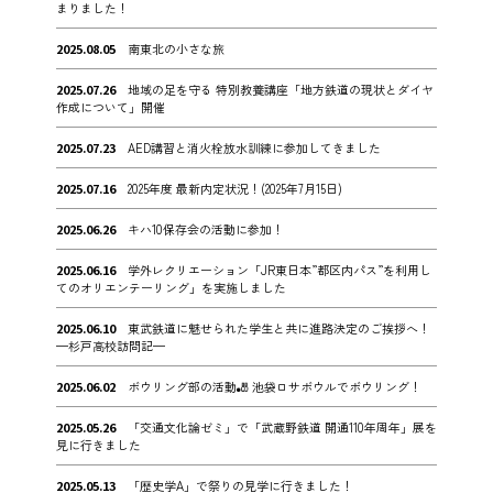
まりました！
2025.08.05
南東北の小さな旅
2025.07.26
地域の足を守る 特別教養講座「地方鉄道の現状とダイヤ
作成について」開催
2025.07.23
AED講習と消火栓放水訓練に参加してきました
2025.07.16
2025年度 最新内定状況！(2025年7月15日)
2025.06.26
キハ10保存会の活動に参加！
2025.06.16
学外レクリエーション「JR東日本”都区内パス”を利用し
てのオリエンテーリング」を実施しました
2025.06.10
東武鉄道に魅せられた学生と共に進路決定のご挨拶へ！
—杉戸高校訪問記—
2025.06.02
ボウリング部の活動🎳 池袋ロサボウルでボウリング！
2025.05.26
「交通文化論ゼミ」で「武蔵野鉄道 開通110年周年」展を
見に行きました
2025.05.13
「歴史学A」で祭りの見学に行きました！