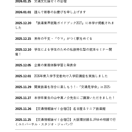
2026.01.25
交通文化論ゼミの合宿
2026.01.01
謹んで新春のお慶びを申し上げます
2025.12.20
『鉄道業界就職ガイドブック2027』に本学が掲載されま
した
2025.12.15
来年の干支・「ウマ」がつく駅をめぐる
2025.12.10
学生による学生のための私鉄特化型の就活セミナー開
催！
2025.12.05
企業の業務体験学習と発表会
2025.12.01
2026年度入学予定者向け入学前講座を実施しました
2025.11.29
関東鉄道を存分に楽しもう！-「交通見学会」in 2025-
2025.11.27
本学卒業生の山中真ノ介先生にご講演いただきました！
2025.11.26
【交通情報論ゼミ合宿③】名古屋＆リニア鉄道館
2025.11.25
【交通情報論ゼミ合宿②】大阪環状線＆JRゆめ咲線で行
くユニバーサル・スタジオ・ジャパン!?