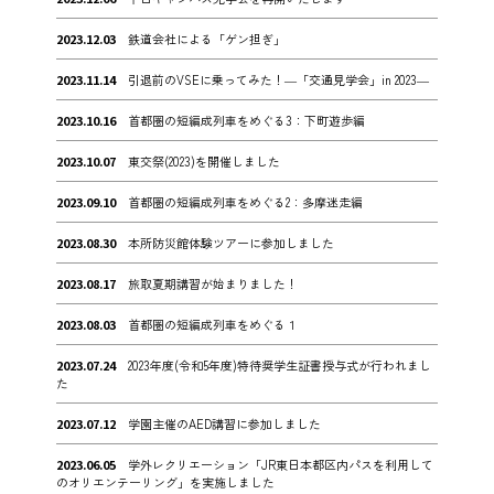
2023.12.03
鉄道会社による「ゲン担ぎ」
2023.11.14
引退前のVSEに乗ってみた！―「交通見学会」in 2023―
2023.10.16
首都圏の短編成列車をめぐる3：下町遊歩編
2023.10.07
東交祭(2023)を開催しました
2023.09.10
首都圏の短編成列車をめぐる2：多摩迷走編
2023.08.30
本所防災館体験ツアーに参加しました
2023.08.17
旅取夏期講習が始まりました！
2023.08.03
首都圏の短編成列車をめぐる１
2023.07.24
2023年度(令和5年度)特待奨学生証書授与式が行われまし
た
2023.07.12
学園主催のAED講習に参加しました
2023.06.05
学外レクリエーション「JR東日本都区内パスを利用して
のオリエンテーリング」を実施しました