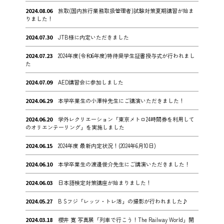
2024.08.06
旅取(国内旅行業務取扱管理者)試験対策夏期講習が始ま
りました！
2024.07.30
JTB様に内定いただきました
2024.07.23
2024年度(令和6年度)特待奨学生証書授与式が行われまし
た
2024.07.09
AED講習会に参加しました
2024.06.29
本学卒業生の小澤梓先生にご講演いただきました！
2024.06.20
学外レクリエーション「東京メトロ24時間券を利用して
のオリエンテーリング」を実施しました
2024.06.15
2024年度 最新内定状況！(2024年6月10日)
2024.06.10
本学卒業生の渡邊俊介先生にご講演いただきました！
2024.06.03
日本語検定対策講座が始まりました！
2024.05.27
B Sフジ「レッツ・トレ活」の撮影が行われました♪
2024.03.18
櫻井 寛 写真展「列車で行こう！The Railway World」開