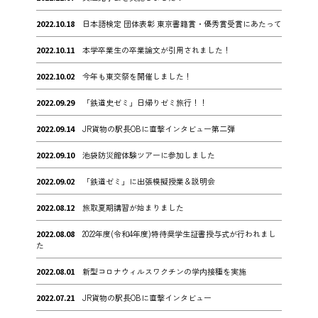
2022.10.18
日本語検定 団体表彰 東京書籍賞・優秀賞受賞にあたって
2022.10.11
本学卒業生の卒業論文が引用されました！
2022.10.02
今年も東交祭を開催しました！
2022.09.29
「鉄道史ゼミ」日帰りゼミ旅行！！
2022.09.14
JR貨物の駅長OBに直撃インタビュー第二弾
2022.09.10
池袋防災館体験ツアーに参加しました
2022.09.02
「鉄道ゼミ」に出張模擬授業＆説明会
2022.08.12
旅取夏期講習が始まりました
2022.08.08
2022年度(令和4年度)特待奨学生証書授与式が行われまし
た
2022.08.01
新型コロナウィルスワクチンの学内接種を実施
2022.07.21
JR貨物の駅長OBに直撃インタビュー