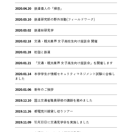
2020.04.20
鉄道偉人の「掃苔」
2020.03.10
鉄道研究部の野外活動(フィールドワーク)
2020.03.02
鉄道総研見学
2020.02.18
交通・観光業界 女子高校生向け座談会 開催
2020.01.28
初詣と鉄道
2020.01.21
「交通・観光業界 女子高生向け座談会」を開催します
2020.01.14
本学学生が情報セキュリティマネジメント試験に合格し
ました
2020.01.06
新年のご挨拶
2019.12.10
国土交通省職員研修の講師を務めました
2019.11.26
都電荒川線貸し切りツアー
2019.11.09
10月30日に交通見学会を実施しました