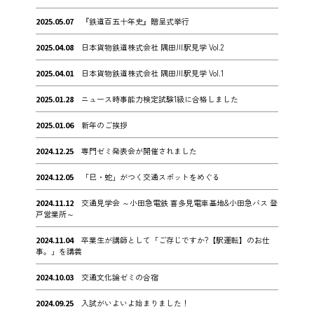
2025.05.07
『鉄道百五十年史』贈呈式挙行
2025.04.08
日本貨物鉄道株式会社 隅田川駅見学 Vol.2
2025.04.01
日本貨物鉄道株式会社 隅田川駅見学 Vol.1
2025.01.28
ニュース時事能力検定試験1級に合格しました
2025.01.06
新年のご挨拶
2024.12.25
専門ゼミ発表会が開催されました
2024.12.05
「巳・蛇」がつく交通スポットをめぐる
2024.11.12
交通見学会 ～小田急電鉄 喜多見電車基地&小田急バス 登
戸営業所～
2024.11.04
卒業生が講師として「ご存じですか?【駅運転】のお仕
事。」を講義
2024.10.03
交通文化論ゼミの合宿
2024.09.25
入試がいよいよ始まりました！