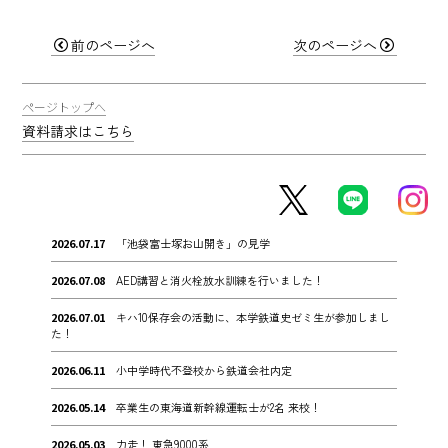
前のページへ
次のページへ
ページトップへ
資料請求はこちら
2026.07.17
「池袋富士塚お山開き」の見学
2026.07.08
AED講習と消火栓放水訓練を行いました！
2026.07.01
キハ10保存会の活動に、本学鉄道史ゼミ生が参加しまし
た！
2026.06.11
小中学時代不登校から鉄道会社内定
2026.05.14
卒業生の東海道新幹線運転士が2名 来校！
2026.05.03
力走！ 東急9000系