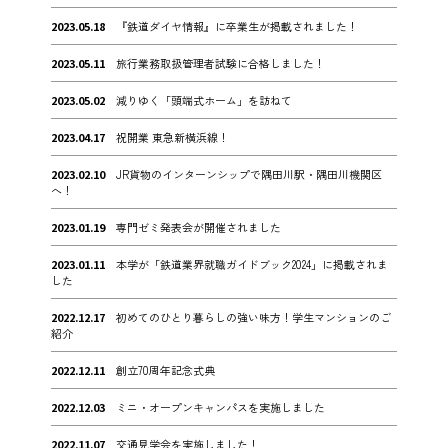
2023.05.18
『鉄道ダイヤ情報』に卒業生が掲載されました！
2023.05.11
旅行業務取扱管理者試験に合格しました！
2023.05.02
減りゆく「頭端式ホーム」を訪ねて
2023.04.17
祝開業 東急新横浜線！
2023.02.10
JR貨物のインターンシップで隅田川駅・隅田川機関区
へ！
2023.01.19
専門ゼミ発表会が開催されました
2023.01.11
本学が「鉄道業界就職ガイドブック2024」に掲載されま
した
2022.12.17
初めてのひとり暮らしの強い味方！学生マンションのご
紹介
2022.12.11
創立70周年記念式典
2022.12.03
ミニ・オープンキャンパスを実施しました
2022.11.07
交通見学会を実施しました！