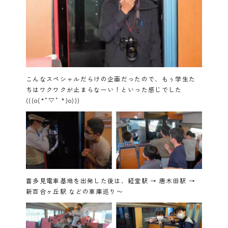
こんなスペシャルだらけの企画だったので、もぅ学生た
ちはワクワクが止まらなーい！といった感じでした
(((o(*ﾟ▽ﾟ *)o)))
喜多見電車基地を出発した後は、経堂駅 → 唐木田駅 →
新百合ヶ丘駅 などの車庫巡り〜