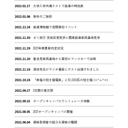
2022.01.17
大学入学共通テストで鉄道の時刻表
2022.01.06
新年のご挨拶
2021.12.24
鉄道博物館で夜間貸切イベント
2021.11.30
ゼミ旅行 茨城空港見学と関東鉄道車両基地見学
2021.11.29
2021年度最新内定状況
2021.11.20
喜多見車両基地から貸切ロマンスカーで出発
2021.11.16
湯田先生がラジオ番組にゲスト出演されました
2021.10.24
「幸福の招き猫電車」と10,000匹の招き猫 (=^ェ^=)
2021.09.27
2日間の東交祭
2021.09.15
オープンキャンパスでシミュレータ体験
2021.08.05
2021オープンキャンパス開催
2021.06.04
資格取得者の紹介＆資格の種類