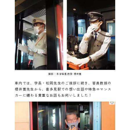
撮影：本学客員教授 櫻井寛
車内では、学長・松岡先生のご挨拶に続き、客員教授の
櫻井寛先生から、喜多見駅での想い出話や特急ロマンス
カーに纏わる貴重なお話もお伺いしました！