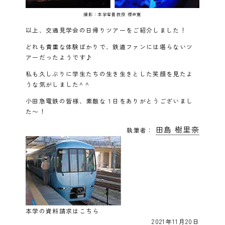
撮影：本学客員教授 櫻井寛
以上、交通見学会の日帰りツアーをご紹介しました！
どれも貴重な体験ばかりで、鉄道ファンには堪らないツ
アーだったようです♪
私も久しぶりに学生たちの生き生きとした笑顔を見たよ
うな気がしました^ ^
小田急電鉄の皆様、素敵な１日をありがとうございまし
た〜！
田島 樹里奈
執筆者：
本学の資料請求はこちら
2021年11月20日