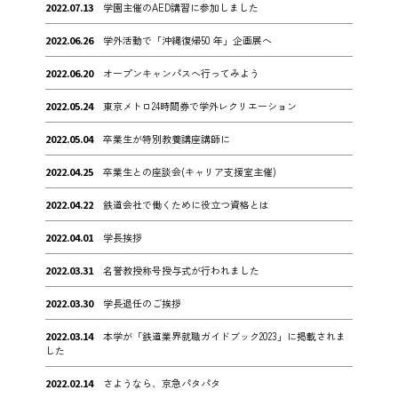
2022.07.13
学園主催のAED講習に参加しました
2022.06.26
学外活動で「沖縄復帰50 年」企画展へ
2022.06.20
オープンキャンパスへ行ってみよう
2022.05.24
東京メトロ24時間券で学外レクリエーション
2022.05.04
卒業生が特別教養講座講師に
2022.04.25
卒業生との座談会(キャリア支援室主催)
2022.04.22
鉄道会社で働くために役立つ資格とは
2022.04.01
学長挨拶
2022.03.31
名誉教授称号授与式が行われました
2022.03.30
学長退任のご挨拶
2022.03.14
本学が「鉄道業界就職ガイドブック2023」に掲載されま
した
2022.02.14
さようなら、京急パタパタ