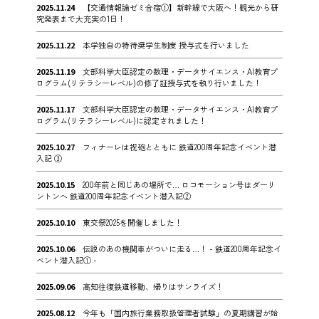
2025.11.24
【交通情報論ゼミ合宿①】新幹線で大阪へ！観光から研
究発表まで大充実の1日！
2025.11.22
本学独自の特待奨学生制度 授与式を行いました
2025.11.19
文部科学大臣認定の数理・データサイエンス・AI教育プ
ログラム(リテラシーレベル)の修了証授与式を執り行いました！
2025.11.17
文部科学大臣認定の数理・データサイエンス・AI教育プ
ログラム(リテラシーレベル)に認定されました！
2025.10.27
フィナーレは祝砲とともに 鉄道200周年記念イベント潜
入記 ③
2025.10.15
200年前と同じあの場所で… ロコモーション号はダーリ
ントンへ 鉄道200周年記念イベント潜入記②
2025.10.10
東交祭2025を開催しました！
2025.10.06
伝説のあの機関車がついに走る…！ - 鉄道200周年記念イ
ベント潜入記① -
2025.09.06
高知往復鉄道移動、帰りはサンライズ！
2025.08.12
今年も「国内旅行業務取扱管理者試験」の夏期講習が始