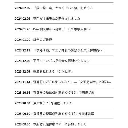
2024.02.05
「辰・龍・竜」がつく「バス停」をめぐる
2024.02.02
専門ゼミ発表会が開催されました
2024.01.26
四年制大学から就職、そして本学入学へ
2024.01.20
新年のご挨拶
2023.12.19
「学外活動」で王子神社のお祭りと東大博物館へ！
2023.12.06
平日キャンパス見学会を再開いたします
2023.12.03
鉄道会社による「ゲン担ぎ」
2023.11.14
引退前のVSEに乗ってみた！―「交通見学会」in 2023―
2023.10.16
首都圏の短編成列車をめぐる3：下町遊歩編
2023.10.07
東交祭(2023)を開催しました
2023.09.10
首都圏の短編成列車をめぐる2：多摩迷走編
2023.08.30
本所防災館体験ツアーに参加しました