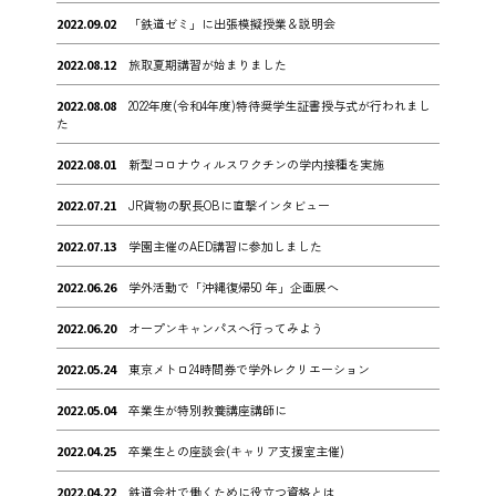
2022.09.02
「鉄道ゼミ」に出張模擬授業＆説明会
2022.08.12
旅取夏期講習が始まりました
2022.08.08
2022年度(令和4年度)特待奨学生証書授与式が行われまし
た
2022.08.01
新型コロナウィルスワクチンの学内接種を実施
2022.07.21
JR貨物の駅長OBに直撃インタビュー
2022.07.13
学園主催のAED講習に参加しました
2022.06.26
学外活動で「沖縄復帰50 年」企画展へ
2022.06.20
オープンキャンパスへ行ってみよう
2022.05.24
東京メトロ24時間券で学外レクリエーション
2022.05.04
卒業生が特別教養講座講師に
2022.04.25
卒業生との座談会(キャリア支援室主催)
2022.04.22
鉄道会社で働くために役立つ資格とは