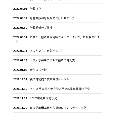
2022.04.01
学長挨拶
2022.03.31
名誉教授称号授与式が行われました
2022.03.30
学長退任のご挨拶
2022.03.14
本学が「鉄道業界就職ガイドブック2023」に掲載されま
した
2022.02.14
さようなら、京急パタパタ
2022.01.17
大学入学共通テストで鉄道の時刻表
2022.01.06
新年のご挨拶
2021.12.24
鉄道博物館で夜間貸切イベント
2021.11.30
ゼミ旅行 茨城空港見学と関東鉄道車両基地見学
2021.11.29
2021年度最新内定状況
2021.11.20
喜多見車両基地から貸切ロマンスカーで出発