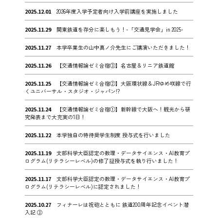
2025.12.01
2026年度入学予定者向け入学前講座を実施しました
2025.11.29
関東鉄道を存分に楽しもう！-「交通見学会」in 2025-
2025.11.27
本学卒業生の山中真ノ介先生にご講演いただきました！
2025.11.26
【交通情報論ゼミ合宿③】名古屋＆リニア鉄道館
2025.11.25
【交通情報論ゼミ合宿②】大阪環状線＆JRゆめ咲線で行
くユニバーサル・スタジオ・ジャパン!?
2025.11.24
【交通情報論ゼミ合宿①】新幹線で大阪へ！観光から研
究発表まで大充実の1日！
2025.11.22
本学独自の特待奨学生制度 授与式を行いました
2025.11.19
文部科学大臣認定の数理・データサイエンス・AI教育プ
ログラム(リテラシーレベル)の修了証授与式を執り行いました！
2025.11.17
文部科学大臣認定の数理・データサイエンス・AI教育プ
ログラム(リテラシーレベル)に認定されました！
2025.10.27
フィナーレは祝砲とともに 鉄道200周年記念イベント潜
入記 ③