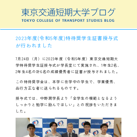
2023年度
(
令和
5
年度
)
特待奨学生証書授与式
が行われました
7月24日（月）に2023年度（令和5年度）東京交通短期大
学特待奨学生証授与式が学長室にて実施され、1年生2名、
2年生4名の計6名の成績優秀者に証書が授与されました。
この特待奨学金は、本学に在学中の学生で、学業優秀、
品行方正な者に送られるものです。
授与式では、中野潤学長より「全学生の模範となるよう
しっかりと勉学に励んでほしい」との祝辞をいただきま
した。