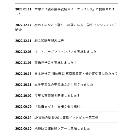
2023.01.11
本学が「鉄道業界就職ガイドブック2024」に掲載されま
した
2022.12.17
初めてのひとり暮らしの強い味方！学生マンションのご
紹介
2022.12.11
創立70周年記念式典
2022.12.03
ミニ・オープンキャンパスを実施しました
2022.11.07
交通見学会を実施しました！
2022.10.18
日本語検定 団体表彰 東京書籍賞・優秀賞受賞にあたって
2022.10.11
本学卒業生の卒業論文が引用されました！
2022.10.02
今年も東交祭を開催しました！
2022.09.29
「鉄道史ゼミ」日帰りゼミ旅行！！
2022.09.14
JR貨物の駅長OBに直撃インタビュー第二弾
2022.09.10
池袋防災館体験ツアーに参加しました