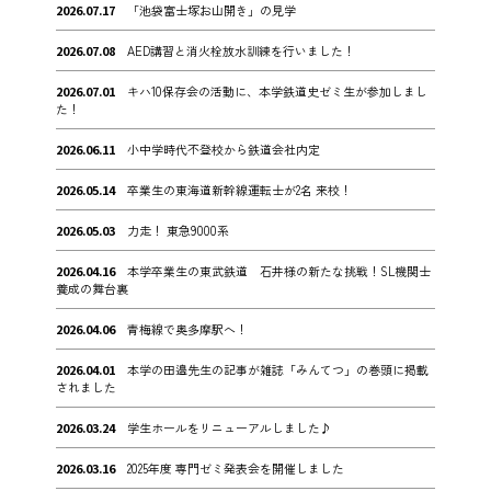
2026.07.17
「池袋富士塚お山開き」の見学
2026.07.08
AED講習と消火栓放水訓練を行いました！
2026.07.01
キハ10保存会の活動に、本学鉄道史ゼミ生が参加しまし
た！
2026.06.11
小中学時代不登校から鉄道会社内定
2026.05.14
卒業生の東海道新幹線運転士が2名 来校！
2026.05.03
力走！ 東急9000系
2026.04.16
本学卒業生の東武鉄道 石井様の新たな挑戦！SL機関士
養成の舞台裏
2026.04.06
青梅線で奥多摩駅へ！
2026.04.01
本学の田邉先生の記事が雑誌「みんてつ」の巻頭に掲載
されました
2026.03.24
学生ホールをリニューアルしました♪
2026.03.16
2025年度 専門ゼミ発表会を開催しました