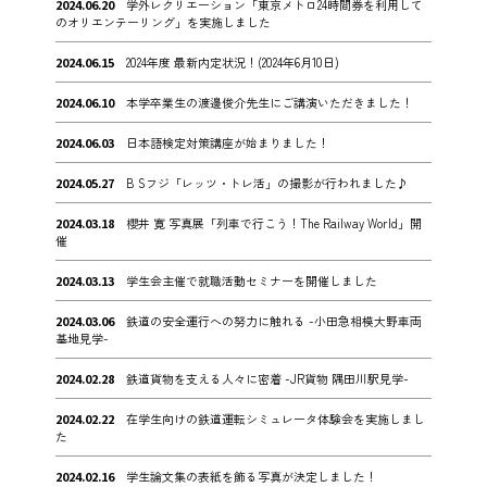
2024.06.20
学外レクリエーション「東京メトロ24時間券を利用して
のオリエンテーリング」を実施しました
2024.06.15
2024年度 最新内定状況！(2024年6月10日)
2024.06.10
本学卒業生の渡邊俊介先生にご講演いただきました！
2024.06.03
日本語検定対策講座が始まりました！
2024.05.27
B Sフジ「レッツ・トレ活」の撮影が行われました♪
2024.03.18
櫻井 寛 写真展「列車で行こう！The Railway World」開
催
2024.03.13
学生会主催で就職活動セミナーを開催しました
2024.03.06
鉄道の安全運行への努力に触れる -小田急相模大野車両
基地見学-
2024.02.28
鉄道貨物を支える人々に密着 -JR貨物 隅田川駅見学-
2024.02.22
在学生向けの鉄道運転シミュレータ体験会を実施しまし
た
2024.02.16
学生論文集の表紙を飾る写真が決定しました！