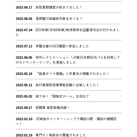
2023.08.17
旅取夏期講習が始まりました！
2023.08.03
首都圏の短編成列車をめぐる１
2023.07.24
2023年度(令和5年度)特待奨学生証書授与式が行われまし
た
2023.07.12
学園主催のAED講習に参加しました
2023.06.05
学外レクリエーション「JR東日本都区内パスを利用して
のオリエンテーリング」を実施しました
2023.05.18
『鉄道ダイヤ情報』に卒業生が掲載されました！
2023.05.11
旅行業務取扱管理者試験に合格しました！
2023.05.02
減りゆく「頭端式ホーム」を訪ねて
2023.04.17
祝開業 東急新横浜線！
2023.02.10
JR貨物のインターンシップで隅田川駅・隅田川機関区
へ！
2023.01.19
専門ゼミ発表会が開催されました