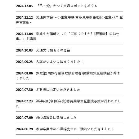
2024.12.05
「巳・蛇」がつく交通スポットをめぐる
2024.11.12
交通見学会 ～小田急電鉄 喜多見電車基地&小田急バス 登
戸営業所～
2024.11.04
卒業生が講師として「ご存じですか?【駅運転】のお仕
事。」を講義
2024.10.03
交通文化論ゼミの合宿
2024.09.25
入試がいよいよ始まりました！
2024.08.06
旅取(国内旅行業務取扱管理者)試験対策夏期講習が始ま
りました！
2024.07.30
JTB様に内定いただきました
2024.07.23
2024年度(令和6年度)特待奨学生証書授与式が行われまし
た
2024.07.09
AED講習会に参加しました
2024.06.29
本学卒業生の小澤梓先生にご講演いただきました！