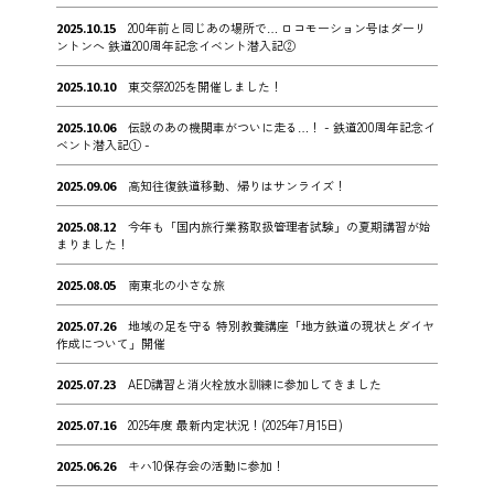
2025.10.15
200年前と同じあの場所で… ロコモーション号はダーリ
ントンへ 鉄道200周年記念イベント潜入記②
2025.10.10
東交祭2025を開催しました！
2025.10.06
伝説のあの機関車がついに走る…！ - 鉄道200周年記念イ
ベント潜入記① -
2025.09.06
高知往復鉄道移動、帰りはサンライズ！
2025.08.12
今年も「国内旅行業務取扱管理者試験」の夏期講習が始
まりました！
2025.08.05
南東北の小さな旅
2025.07.26
地域の足を守る 特別教養講座「地方鉄道の現状とダイヤ
作成について」開催
2025.07.23
AED講習と消火栓放水訓練に参加してきました
2025.07.16
2025年度 最新内定状況！(2025年7月15日)
2025.06.26
キハ10保存会の活動に参加！