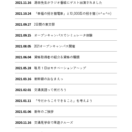
2021.11.16
湯田先生がラジオ番組にゲスト出演されました
2021.10.24
「幸福の招き猫電車」と10,000匹の招き猫 (=^ェ^=)
2021.09.27
2日間の東交祭
2021.09.15
オープンキャンパスでシミュレータ体験
2021.08.05
2021オープンキャンパス開催
2021.06.04
資格取得者の紹介＆資格の種類
2021.05.28
毎月１日はモチベーションア〜ップ
2021.03.16
新幹線のおなまえっ
2021.02.01
交通英語って何だろう
2021.01.11
「今だからこそできること」を考えよう
2021.01.06
新年のご挨拶
2020.11.16
交通見学会で周遊クルーズ