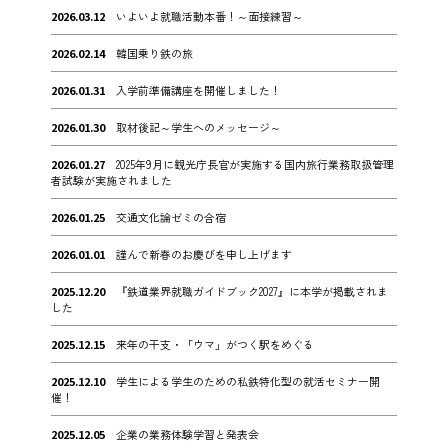
2026.03.12
いよいよ就職活動本番！～面接練習～
2026.02.14
韓国乗り鉄の旅
2026.01.31
入学前準備講座を開催しました！
2026.01.30
取材後記～学生へのメッセージ～
2026.01.27
2025年9月に観光庁長官が実施する国内旅行業務取扱管理
者試験が実施されました
2026.01.25
交通文化論ゼミの合宿
2026.01.01
謹んで新春のお慶びを申し上げます
2025.12.20
『鉄道業界就職ガイドブック2027』に本学が掲載されま
した
2025.12.15
来年の干支・「ウマ」がつく駅をめぐる
2025.12.10
学生による学生のための私鉄特化型の就活セミナー開
催！
2025.12.05
企業の業務体験学習と発表会