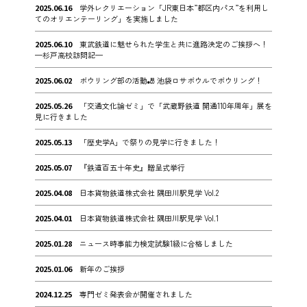
2025.06.16
学外レクリエーション「JR東日本”都区内パス”を利用し
てのオリエンテーリング」を実施しました
2025.06.10
東武鉄道に魅せられた学生と共に進路決定のご挨拶へ！
—杉戸高校訪問記—
2025.06.02
ボウリング部の活動🎳 池袋ロサボウルでボウリング！
2025.05.26
「交通文化論ゼミ」で「武蔵野鉄道 開通110年周年」展を
見に行きました
2025.05.13
「歴史学A」で祭りの見学に行きました！
2025.05.07
『鉄道百五十年史』贈呈式挙行
2025.04.08
日本貨物鉄道株式会社 隅田川駅見学 Vol.2
2025.04.01
日本貨物鉄道株式会社 隅田川駅見学 Vol.1
2025.01.28
ニュース時事能力検定試験1級に合格しました
2025.01.06
新年のご挨拶
2024.12.25
専門ゼミ発表会が開催されました