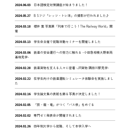
2024.06.03
日本語検定対策講座が始まりました！
2024.05.27
B Sフジ「レッツ・トレ活」の撮影が行われました♪
2024.03.18
櫻井 寛 写真展「列車で行こう！The Railway World」開
催
2024.03.13
学生会主催で就職活動セミナーを開催しました
2024.03.06
鉄道の安全運行への努力に触れる -小田急相模大野車両
基地見学-
2024.02.28
鉄道貨物を支える人々に密着 -JR貨物 隅田川駅見学-
2024.02.22
在学生向けの鉄道運転シミュレータ体験会を実施しまし
た
2024.02.16
学生論文集の表紙を飾る写真が決定しました！
2024.02.05
「辰・龍・竜」がつく「バス停」をめぐる
2024.02.02
専門ゼミ発表会が開催されました
2024.01.26
四年制大学から就職、そして本学入学へ