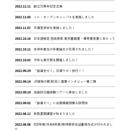
2022.12.11
創立70周年記念式典
2022.12.03
ミニ・オープンキャンパスを実施しました
2022.11.07
交通見学会を実施しました！
2022.10.18
日本語検定 団体表彰 東京書籍賞・優秀賞受賞にあたって
2022.10.11
本学卒業生の卒業論文が引用されました！
2022.10.02
今年も東交祭を開催しました！
2022.09.29
「鉄道史ゼミ」日帰りゼミ旅行！！
2022.09.14
JR貨物の駅長OBに直撃インタビュー第二弾
2022.09.10
池袋防災館体験ツアーに参加しました
2022.09.02
「鉄道ゼミ」に出張模擬授業＆説明会
2022.08.12
旅取夏期講習が始まりました
2022.08.08
2022年度(令和4年度)特待奨学生証書授与式が行われまし
た