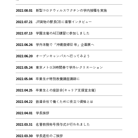
2022.08.01
新型コロナウィルスワクチンの学内接種を実施
2022.07.21
JR貨物の駅長OBに直撃インタビュー
2022.07.13
学園主催のAED講習に参加しました
2022.06.26
学外活動で「沖縄復帰50 年」企画展へ
2022.06.20
オープンキャンパスへ行ってみよう
2022.05.24
東京メトロ24時間券で学外レクリエーション
2022.05.04
卒業生が特別教養講座講師に
2022.04.25
卒業生との座談会(キャリア支援室主催)
2022.04.22
鉄道会社で働くために役立つ資格とは
2022.04.01
学長挨拶
2022.03.31
名誉教授称号授与式が行われました
2022.03.30
学長退任のご挨拶