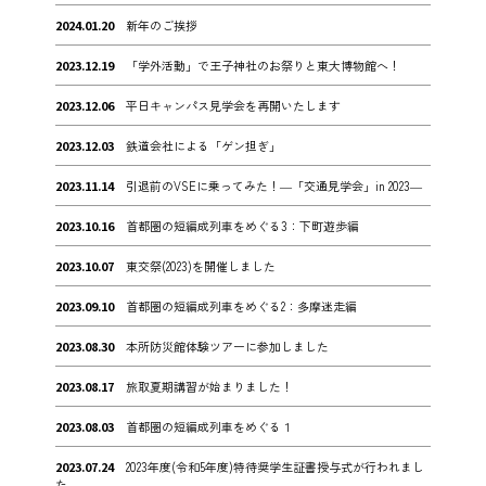
2024.01.20
新年のご挨拶
2023.12.19
「学外活動」で王子神社のお祭りと東大博物館へ！
2023.12.06
平日キャンパス見学会を再開いたします
2023.12.03
鉄道会社による「ゲン担ぎ」
2023.11.14
引退前のVSEに乗ってみた！―「交通見学会」in 2023―
2023.10.16
首都圏の短編成列車をめぐる3：下町遊歩編
2023.10.07
東交祭(2023)を開催しました
2023.09.10
首都圏の短編成列車をめぐる2：多摩迷走編
2023.08.30
本所防災館体験ツアーに参加しました
2023.08.17
旅取夏期講習が始まりました！
2023.08.03
首都圏の短編成列車をめぐる１
2023.07.24
2023年度(令和5年度)特待奨学生証書授与式が行われまし
た