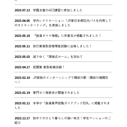
2023.07.12
学園主催のAED講習に参加しました
2023.06.05
学外レクリエーション「JR東日本都区内パスを利用して
のオリエンテーリング」を実施しました
2023.05.18
『鉄道ダイヤ情報』に卒業生が掲載されました！
2023.05.11
旅行業務取扱管理者試験に合格しました！
2023.05.02
減りゆく「頭端式ホーム」を訪ねて
2023.04.17
祝開業 東急新横浜線！
2023.02.10
JR貨物のインターンシップで隅田川駅・隅田川機関区
へ！
2023.01.19
専門ゼミ発表会が開催されました
2023.01.11
本学が「鉄道業界就職ガイドブック2024」に掲載されま
した
2022.12.17
初めてのひとり暮らしの強い味方！学生マンションのご
紹介