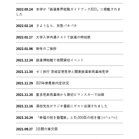
2022.03.14
本学が「鉄道業界就職ガイドブック2023」に掲載されま
した
2022.02.14
さようなら、京急パタパタ
2022.01.17
大学入学共通テストで鉄道の時刻表
2022.01.06
新年のご挨拶
2021.12.24
鉄道博物館で夜間貸切イベント
2021.11.30
ゼミ旅行 茨城空港見学と関東鉄道車両基地見学
2021.11.29
2021年度最新内定状況
2021.11.20
喜多見車両基地から貸切ロマンスカーで出発
2021.11.16
湯田先生がラジオ番組にゲスト出演されました
2021.10.24
「幸福の招き猫電車」と10,000匹の招き猫 (=^ェ^=)
2021.09.27
2日間の東交祭