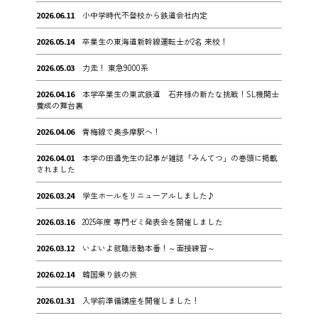
2026.06.11
小中学時代不登校から鉄道会社内定
2026.05.14
卒業生の東海道新幹線運転士が2名 来校！
2026.05.03
力走！ 東急9000系
2026.04.16
本学卒業生の東武鉄道 石井様の新たな挑戦！SL機関士
養成の舞台裏
2026.04.06
青梅線で奥多摩駅へ！
2026.04.01
本学の田邉先生の記事が雑誌「みんてつ」の巻頭に掲載
されました
2026.03.24
学生ホールをリニューアルしました♪
2026.03.16
2025年度 専門ゼミ発表会を開催しました
2026.03.12
いよいよ就職活動本番！～面接練習～
2026.02.14
韓国乗り鉄の旅
2026.01.31
入学前準備講座を開催しました！