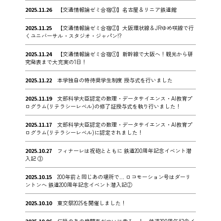
2025.11.26
【交通情報論ゼミ合宿③】名古屋＆リニア鉄道館
2025.11.25
【交通情報論ゼミ合宿②】大阪環状線＆JRゆめ咲線で行
くユニバーサル・スタジオ・ジャパン!?
2025.11.24
【交通情報論ゼミ合宿①】新幹線で大阪へ！観光から研
究発表まで大充実の1日！
2025.11.22
本学独自の特待奨学生制度 授与式を行いました
2025.11.19
文部科学大臣認定の数理・データサイエンス・AI教育プ
ログラム(リテラシーレベル)の修了証授与式を執り行いました！
2025.11.17
文部科学大臣認定の数理・データサイエンス・AI教育プ
ログラム(リテラシーレベル)に認定されました！
2025.10.27
フィナーレは祝砲とともに 鉄道200周年記念イベント潜
入記 ③
2025.10.15
200年前と同じあの場所で… ロコモーション号はダーリ
ントンへ 鉄道200周年記念イベント潜入記②
2025.10.10
東交祭2025を開催しました！