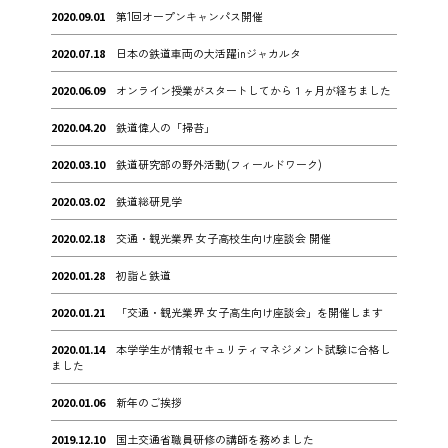
2020.09.01
第1回オープンキャンパス開催
2020.07.18
日本の鉄道車両の大活躍inジャカルタ
2020.06.09
オンライン授業がスタートしてから１ヶ月が経ちました
2020.04.20
鉄道偉人の「掃苔」
2020.03.10
鉄道研究部の野外活動(フィールドワーク)
2020.03.02
鉄道総研見学
2020.02.18
交通・観光業界 女子高校生向け座談会 開催
2020.01.28
初詣と鉄道
2020.01.21
「交通・観光業界 女子高生向け座談会」を開催します
2020.01.14
本学学生が情報セキュリティマネジメント試験に合格し
ました
2020.01.06
新年のご挨拶
2019.12.10
国土交通省職員研修の講師を務めました