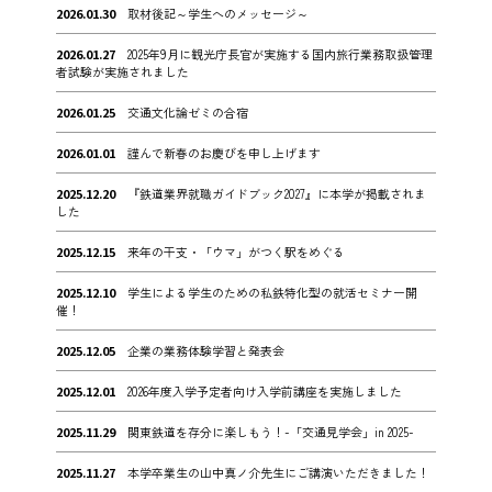
2026.01.30
取材後記～学生へのメッセージ～
2026.01.27
2025年9月に観光庁長官が実施する国内旅行業務取扱管理
者試験が実施されました
2026.01.25
交通文化論ゼミの合宿
2026.01.01
謹んで新春のお慶びを申し上げます
2025.12.20
『鉄道業界就職ガイドブック2027』に本学が掲載されま
した
2025.12.15
来年の干支・「ウマ」がつく駅をめぐる
2025.12.10
学生による学生のための私鉄特化型の就活セミナー開
催！
2025.12.05
企業の業務体験学習と発表会
2025.12.01
2026年度入学予定者向け入学前講座を実施しました
2025.11.29
関東鉄道を存分に楽しもう！-「交通見学会」in 2025-
2025.11.27
本学卒業生の山中真ノ介先生にご講演いただきました！