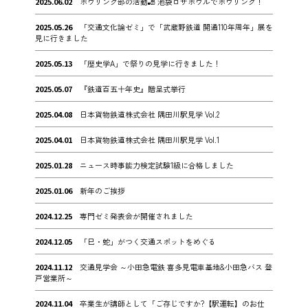
2025.06.02
ボウリング部の活動🎳 池袋ロサボウルでボウリング！
2025.05.26
「交通文化論ゼミ」で「武蔵野鉄道 開通110年周年」展を
見に行きました
2025.05.13
「歴史学A」で祭りの見学に行きました！
2025.05.07
『鉄道百五十年史』贈呈式挙行
2025.04.08
日本貨物鉄道株式会社 隅田川駅見学 Vol.2
2025.04.01
日本貨物鉄道株式会社 隅田川駅見学 Vol.1
2025.01.28
ニュース時事能力検定試験1級に合格しました
2025.01.06
新年のご挨拶
2024.12.25
専門ゼミ発表会が開催されました
2024.12.05
「巳・蛇」がつく交通スポットをめぐる
2024.11.12
交通見学会 ～小田急電鉄 喜多見電車基地&小田急バス 登
戸営業所～
2024.11.04
卒業生が講師として「ご存じですか?【駅運転】のお仕