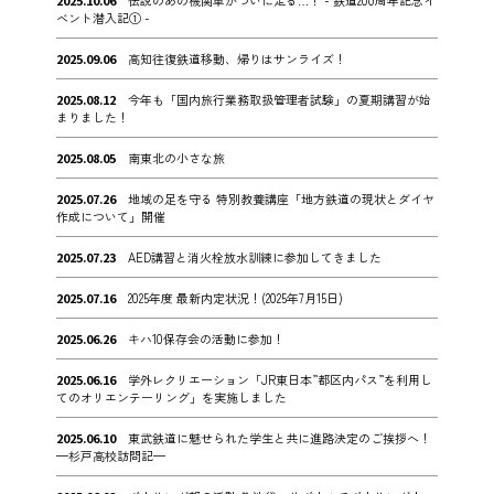
2025.10.06
伝説のあの機関車がついに走る…！ - 鉄道200周年記念イ
ベント潜入記① -
2025.09.06
高知往復鉄道移動、帰りはサンライズ！
2025.08.12
今年も「国内旅行業務取扱管理者試験」の夏期講習が始
まりました！
2025.08.05
南東北の小さな旅
2025.07.26
地域の足を守る 特別教養講座「地方鉄道の現状とダイヤ
作成について」開催
2025.07.23
AED講習と消火栓放水訓練に参加してきました
2025.07.16
2025年度 最新内定状況！(2025年7月15日)
2025.06.26
キハ10保存会の活動に参加！
2025.06.16
学外レクリエーション「JR東日本”都区内パス”を利用し
てのオリエンテーリング」を実施しました
2025.06.10
東武鉄道に魅せられた学生と共に進路決定のご挨拶へ！
—杉戸高校訪問記—