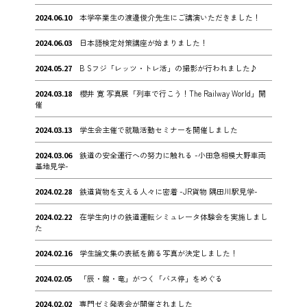
2024.06.10
本学卒業生の渡邊俊介先生にご講演いただきました！
2024.06.03
日本語検定対策講座が始まりました！
2024.05.27
B Sフジ「レッツ・トレ活」の撮影が行われました♪
2024.03.18
櫻井 寛 写真展「列車で行こう！The Railway World」開
催
2024.03.13
学生会主催で就職活動セミナーを開催しました
2024.03.06
鉄道の安全運行への努力に触れる -小田急相模大野車両
基地見学-
2024.02.28
鉄道貨物を支える人々に密着 -JR貨物 隅田川駅見学-
2024.02.22
在学生向けの鉄道運転シミュレータ体験会を実施しまし
た
2024.02.16
学生論文集の表紙を飾る写真が決定しました！
2024.02.05
「辰・龍・竜」がつく「バス停」をめぐる
2024.02.02
専門ゼミ発表会が開催されました