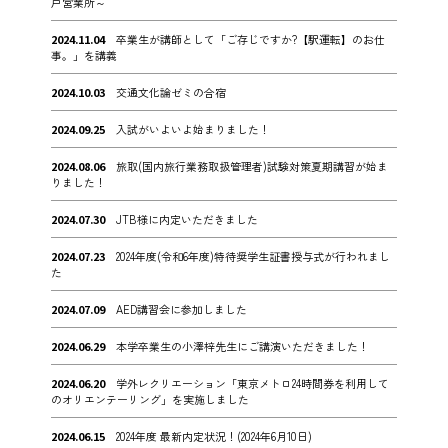
戸営業所～
2024.11.04
卒業生が講師として「ご存じですか?【駅運転】のお仕
事。」を講義
2024.10.03
交通文化論ゼミの合宿
2024.09.25
入試がいよいよ始まりました！
2024.08.06
旅取(国内旅行業務取扱管理者)試験対策夏期講習が始ま
りました！
2024.07.30
JTB様に内定いただきました
2024.07.23
2024年度(令和6年度)特待奨学生証書授与式が行われまし
た
2024.07.09
AED講習会に参加しました
2024.06.29
本学卒業生の小澤梓先生にご講演いただきました！
2024.06.20
学外レクリエーション「東京メトロ24時間券を利用して
のオリエンテーリング」を実施しました
2024.06.15
2024年度 最新内定状況！(2024年6月10日)