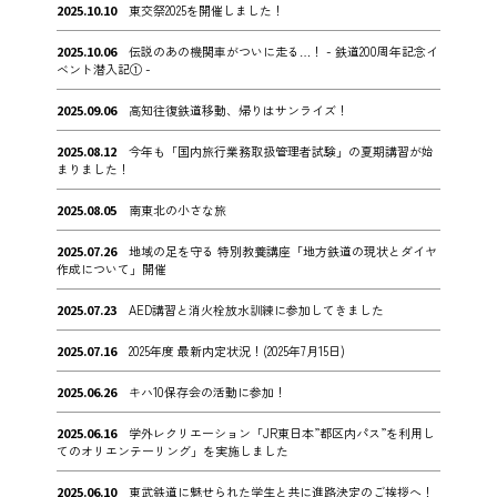
2025.10.10
東交祭2025を開催しました！
2025.10.06
伝説のあの機関車がついに走る…！ - 鉄道200周年記念イ
ベント潜入記① -
2025.09.06
高知往復鉄道移動、帰りはサンライズ！
2025.08.12
今年も「国内旅行業務取扱管理者試験」の夏期講習が始
まりました！
2025.08.05
南東北の小さな旅
2025.07.26
地域の足を守る 特別教養講座「地方鉄道の現状とダイヤ
作成について」開催
2025.07.23
AED講習と消火栓放水訓練に参加してきました
2025.07.16
2025年度 最新内定状況！(2025年7月15日)
2025.06.26
キハ10保存会の活動に参加！
2025.06.16
学外レクリエーション「JR東日本”都区内パス”を利用し
てのオリエンテーリング」を実施しました
2025.06.10
東武鉄道に魅せられた学生と共に進路決定のご挨拶へ！