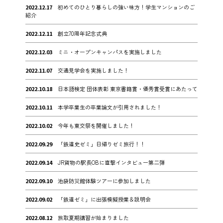
2022.12.17
初めてのひとり暮らしの強い味方！学生マンションのご
紹介
2022.12.11
創立70周年記念式典
2022.12.03
ミニ・オープンキャンパスを実施しました
2022.11.07
交通見学会を実施しました！
2022.10.18
日本語検定 団体表彰 東京書籍賞・優秀賞受賞にあたって
2022.10.11
本学卒業生の卒業論文が引用されました！
2022.10.02
今年も東交祭を開催しました！
2022.09.29
「鉄道史ゼミ」日帰りゼミ旅行！！
2022.09.14
JR貨物の駅長OBに直撃インタビュー第二弾
2022.09.10
池袋防災館体験ツアーに参加しました
2022.09.02
「鉄道ゼミ」に出張模擬授業＆説明会
2022.08.12
旅取夏期講習が始まりました