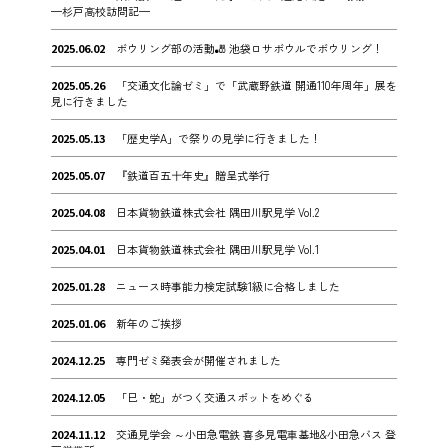
—杉戸高校訪問記—
2025.06.02
ボウリング部の活動🎳 池袋ロサボウルでボウリング！
2025.05.26
「交通文化論ゼミ」で「武蔵野鉄道 開通110年周年」展を
見に行きました
2025.05.13
「歴史学A」で祭りの見学に行きました！
2025.05.07
『鉄道百五十年史』贈呈式挙行
2025.04.08
日本貨物鉄道株式会社 隅田川駅見学 Vol.2
2025.04.01
日本貨物鉄道株式会社 隅田川駅見学 Vol.1
2025.01.28
ニュース時事能力検定試験1級に合格しました
2025.01.06
新年のご挨拶
2024.12.25
専門ゼミ発表会が開催されました
2024.12.05
「巳・蛇」がつく交通スポットをめぐる
2024.11.12
交通見学会 ～小田急電鉄 喜多見電車基地&小田急バス 登