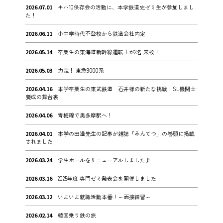
2026.07.01
キハ10保存会の活動に、本学鉄道史ゼミ生が参加しまし
た！
2026.06.11
小中学時代不登校から鉄道会社内定
2026.05.14
卒業生の東海道新幹線運転士が2名 来校！
2026.05.03
力走！ 東急9000系
2026.04.16
本学卒業生の東武鉄道 石井様の新たな挑戦！SL機関士
養成の舞台裏
2026.04.06
青梅線で奥多摩駅へ！
2026.04.01
本学の田邉先生の記事が雑誌「みんてつ」の巻頭に掲載
されました
2026.03.24
学生ホールをリニューアルしました♪
2026.03.16
2025年度 専門ゼミ発表会を開催しました
2026.03.12
いよいよ就職活動本番！～面接練習～
2026.02.14
韓国乗り鉄の旅