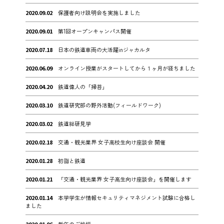
2020.09.02
保護者向け説明会を実施しました
2020.09.01
第1回オープンキャンパス開催
2020.07.18
日本の鉄道車両の大活躍inジャカルタ
2020.06.09
オンライン授業がスタートしてから１ヶ月が経ちました
2020.04.20
鉄道偉人の「掃苔」
2020.03.10
鉄道研究部の野外活動(フィールドワーク)
2020.03.02
鉄道総研見学
2020.02.18
交通・観光業界 女子高校生向け座談会 開催
2020.01.28
初詣と鉄道
2020.01.21
「交通・観光業界 女子高生向け座談会」を開催します
2020.01.14
本学学生が情報セキュリティマネジメント試験に合格し
ました