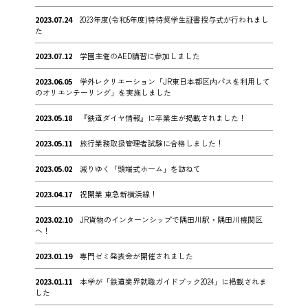
2023.07.24
2023年度(令和5年度)特待奨学生証書授与式が行われまし
た
2023.07.12
学園主催のAED講習に参加しました
2023.06.05
学外レクリエーション「JR東日本都区内パスを利用して
のオリエンテーリング」を実施しました
2023.05.18
『鉄道ダイヤ情報』に卒業生が掲載されました！
2023.05.11
旅行業務取扱管理者試験に合格しました！
2023.05.02
減りゆく「頭端式ホーム」を訪ねて
2023.04.17
祝開業 東急新横浜線！
2023.02.10
JR貨物のインターンシップで隅田川駅・隅田川機関区
へ！
2023.01.19
専門ゼミ発表会が開催されました
2023.01.11
本学が「鉄道業界就職ガイドブック2024」に掲載されま
した