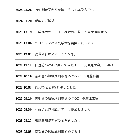
2024.01.26
四年制大学から就職、そして本学入学へ
2024.01.20
新年のご挨拶
2023.12.19
「学外活動」で王子神社のお祭りと東大博物館へ！
2023.12.06
平日キャンパス見学会を再開いたします
2023.12.03
鉄道会社による「ゲン担ぎ」
2023.11.14
引退前のVSEに乗ってみた！―「交通見学会」in 2023―
2023.10.16
首都圏の短編成列車をめぐる3：下町遊歩編
2023.10.07
東交祭(2023)を開催しました
2023.09.10
首都圏の短編成列車をめぐる2：多摩迷走編
2023.08.30
本所防災館体験ツアーに参加しました
2023.08.17
旅取夏期講習が始まりました！
2023.08.03
首都圏の短編成列車をめぐる１