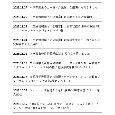
2025.11.27
本学卒業生の山中真ノ介先生にご講演いただきました！
2025.11.26
【交通情報論ゼミ合宿③】名古屋＆リニア鉄道館
2025.11.25
【交通情報論ゼミ合宿②】大阪環状線＆JRゆめ咲線で行
くユニバーサル・スタジオ・ジャパン!?
2025.11.24
【交通情報論ゼミ合宿①】新幹線で大阪へ！観光から研
究発表まで大充実の1日！
2025.11.22
本学独自の特待奨学生制度 授与式を行いました
2025.11.19
文部科学大臣認定の数理・データサイエンス・AI教育プ
ログラム(リテラシーレベル)の修了証授与式を執り行いました！
2025.11.17
文部科学大臣認定の数理・データサイエンス・AI教育プ
ログラム(リテラシーレベル)に認定されました！
2025.10.27
フィナーレは祝砲とともに 鉄道200周年記念イベント潜
入記 ③
2025.10.15
200年前と同じあの場所で… ロコモーション号はダーリ
ントンへ 鉄道200周年記念イベント潜入記②