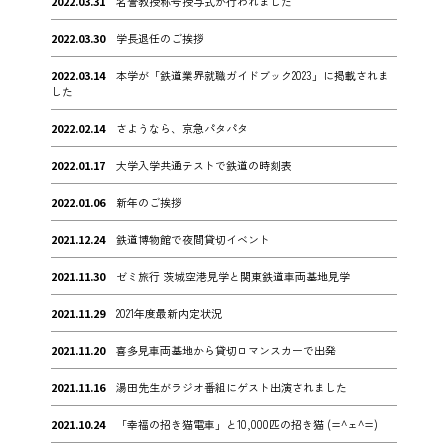
2022.03.31
名誉教授称号授与式が行われました
2022.03.30
学長退任のご挨拶
2022.03.14
本学が「鉄道業界就職ガイドブック2023」に掲載されま
した
2022.02.14
さようなら、京急パタパタ
2022.01.17
大学入学共通テストで鉄道の時刻表
2022.01.06
新年のご挨拶
2021.12.24
鉄道博物館で夜間貸切イベント
2021.11.30
ゼミ旅行 茨城空港見学と関東鉄道車両基地見学
2021.11.29
2021年度最新内定状況
2021.11.20
喜多見車両基地から貸切ロマンスカーで出発
2021.11.16
湯田先生がラジオ番組にゲスト出演されました
2021.10.24
「幸福の招き猫電車」と10,000匹の招き猫 (=^ェ^=)