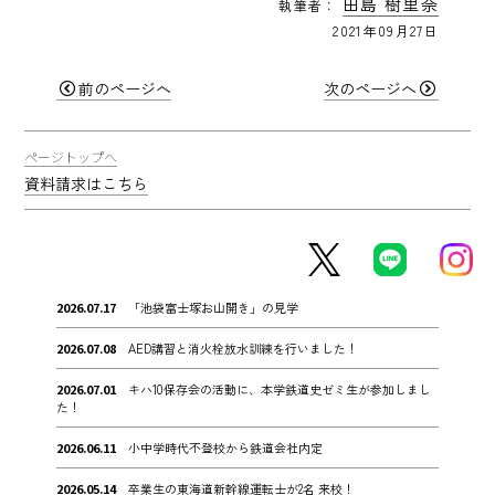
田島 樹里奈
執筆者：
2021年09月27日
前のページへ
次のページへ
ページトップへ
資料請求はこちら
2026.07.17
「池袋富士塚お山開き」の見学
2026.07.08
AED講習と消火栓放水訓練を行いました！
2026.07.01
キハ10保存会の活動に、本学鉄道史ゼミ生が参加しまし
た！
2026.06.11
小中学時代不登校から鉄道会社内定
2026.05.14
卒業生の東海道新幹線運転士が2名 来校！