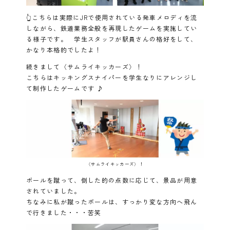
👆こちらは実際にJRで使用されている発車メロディを流
しながら、鉄道業務全般を再現したゲームを実施してい
る様子です。 学生スタッフが駅員さんの格好をして、
かなり本格的でしたよ！
続きまして〈サムライキッカーズ〉！
こちらはキッキングスナイパーを学生なりにアレンジし
て制作したゲームです ♪
〈サムライキッカーズ〉！
ボールを蹴って、倒した的の点数に応じて、景品が用意
されていました。
ちなみに私が蹴ったボールは、すっかり変な方向へ飛ん
で行きました・・・苦笑