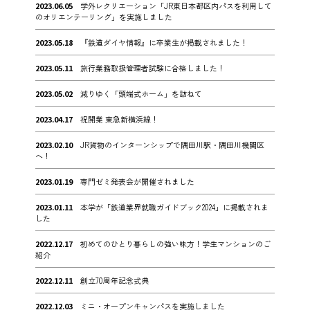
2023.06.05
学外レクリエーション「JR東日本都区内パスを利用して
のオリエンテーリング」を実施しました
2023.05.18
『鉄道ダイヤ情報』に卒業生が掲載されました！
2023.05.11
旅行業務取扱管理者試験に合格しました！
2023.05.02
減りゆく「頭端式ホーム」を訪ねて
2023.04.17
祝開業 東急新横浜線！
2023.02.10
JR貨物のインターンシップで隅田川駅・隅田川機関区
へ！
2023.01.19
専門ゼミ発表会が開催されました
2023.01.11
本学が「鉄道業界就職ガイドブック2024」に掲載されま
した
2022.12.17
初めてのひとり暮らしの強い味方！学生マンションのご
紹介
2022.12.11
創立70周年記念式典
2022.12.03
ミニ・オープンキャンパスを実施しました