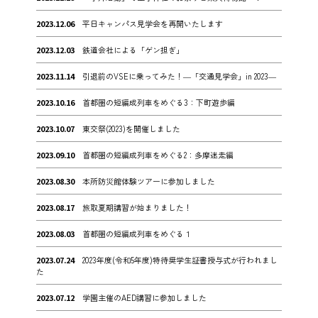
2023.12.06
平日キャンパス見学会を再開いたします
2023.12.03
鉄道会社による「ゲン担ぎ」
2023.11.14
引退前のVSEに乗ってみた！―「交通見学会」in 2023―
2023.10.16
首都圏の短編成列車をめぐる3：下町遊歩編
2023.10.07
東交祭(2023)を開催しました
2023.09.10
首都圏の短編成列車をめぐる2：多摩迷走編
2023.08.30
本所防災館体験ツアーに参加しました
2023.08.17
旅取夏期講習が始まりました！
2023.08.03
首都圏の短編成列車をめぐる１
2023.07.24
2023年度(令和5年度)特待奨学生証書授与式が行われまし
た
2023.07.12
学園主催のAED講習に参加しました