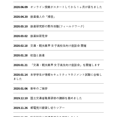
2020.06.09
オンライン授業がスタートしてから１ヶ月が経ちました
2020.04.20
鉄道偉人の「掃苔」
2020.03.10
鉄道研究部の野外活動(フィールドワーク)
2020.03.02
鉄道総研見学
2020.02.18
交通・観光業界 女子高校生向け座談会 開催
2020.01.28
初詣と鉄道
2020.01.21
「交通・観光業界 女子高生向け座談会」を開催します
2020.01.14
本学学生が情報セキュリティマネジメント試験に合格し
ました
2020.01.06
新年のご挨拶
2019.12.10
国土交通省職員研修の講師を務めました
2019.11.26
都電荒川線貸し切りツアー