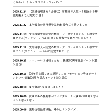
くユニバーサル・スタジオ・ジャパン!?
2025.11.24
【交通情報論ゼミ合宿①】新幹線で大阪へ！観光から研
究発表まで大充実の1日！
2025.11.22
本学独自の特待奨学生制度 授与式を行いました
2025.11.19
文部科学大臣認定の数理・データサイエンス・AI教育プ
ログラム(リテラシーレベル)の修了証授与式を執り行いました！
2025.11.17
文部科学大臣認定の数理・データサイエンス・AI教育プ
ログラム(リテラシーレベル)に認定されました！
2025.10.27
フィナーレは祝砲とともに 鉄道200周年記念イベント潜
入記 ③
2025.10.15
200年前と同じあの場所で… ロコモーション号はダーリ
ントンへ 鉄道200周年記念イベント潜入記②
2025.10.10
東交祭2025を開催しました！
2025.10.06
伝説のあの機関車がついに走る…！ - 鉄道200周年記念イ
ベント潜入記① -
2025.09.06
高知往復鉄道移動、帰りはサンライズ！