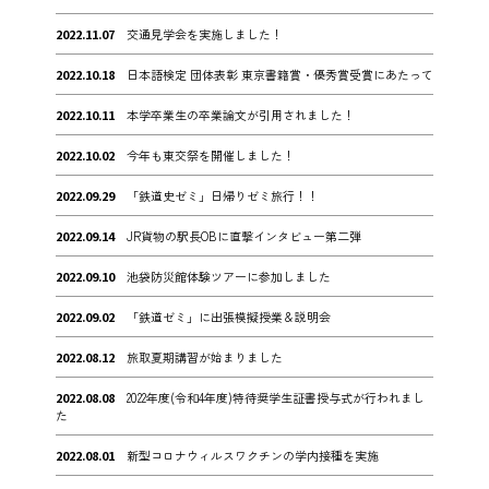
2022.11.07
交通見学会を実施しました！
2022.10.18
日本語検定 団体表彰 東京書籍賞・優秀賞受賞にあたって
2022.10.11
本学卒業生の卒業論文が引用されました！
2022.10.02
今年も東交祭を開催しました！
2022.09.29
「鉄道史ゼミ」日帰りゼミ旅行！！
2022.09.14
JR貨物の駅長OBに直撃インタビュー第二弾
2022.09.10
池袋防災館体験ツアーに参加しました
2022.09.02
「鉄道ゼミ」に出張模擬授業＆説明会
2022.08.12
旅取夏期講習が始まりました
2022.08.08
2022年度(令和4年度)特待奨学生証書授与式が行われまし
た
2022.08.01
新型コロナウィルスワクチンの学内接種を実施