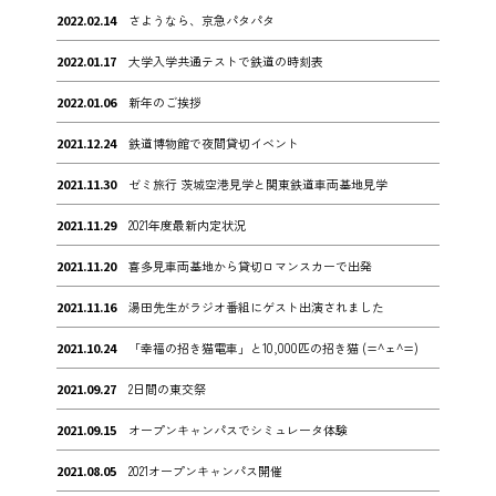
2022.02.14
さようなら、京急パタパタ
2022.01.17
大学入学共通テストで鉄道の時刻表
2022.01.06
新年のご挨拶
2021.12.24
鉄道博物館で夜間貸切イベント
2021.11.30
ゼミ旅行 茨城空港見学と関東鉄道車両基地見学
2021.11.29
2021年度最新内定状況
2021.11.20
喜多見車両基地から貸切ロマンスカーで出発
2021.11.16
湯田先生がラジオ番組にゲスト出演されました
2021.10.24
「幸福の招き猫電車」と10,000匹の招き猫 (=^ェ^=)
2021.09.27
2日間の東交祭
2021.09.15
オープンキャンパスでシミュレータ体験
2021.08.05
2021オープンキャンパス開催