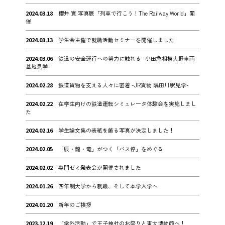
2024.03.18
櫻井 寛 写真展「列車で行こう！The Railway World」開
催
2024.03.13
学生会主催で就職活動セミナーを開催しました
2024.03.06
鉄道の安全運行への努力に触れる -小田急相模大野車両
基地見学-
2024.02.28
鉄道貨物を支える人々に密着 -JR貨物 隅田川駅見学-
2024.02.22
在学生向けの鉄道運転シミュレータ体験会を実施しまし
た
2024.02.16
学生論文集の表紙を飾る写真が決定しました！
2024.02.05
「辰・龍・竜」がつく「バス停」をめぐる
2024.02.02
専門ゼミ発表会が開催されました
2024.01.26
四年制大学から就職、そして本学入学へ
2024.01.20
新年のご挨拶
2023.12.19
「学外活動」で王子神社のお祭りと東大博物館へ！