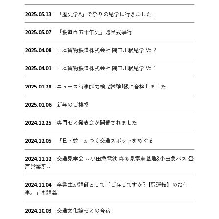
2025.05.13
「歴史学A」で祭りの見学に行きました！
2025.05.07
『鉄道百五十年史』贈呈式挙行
2025.04.08
日本貨物鉄道株式会社 隅田川駅見学 Vol.2
2025.04.01
日本貨物鉄道株式会社 隅田川駅見学 Vol.1
2025.01.28
ニュース時事能力検定試験1級に合格しました
2025.01.06
新年のご挨拶
2024.12.25
専門ゼミ発表会が開催されました
2024.12.05
「巳・蛇」がつく交通スポットをめぐる
2024.11.12
交通見学会 ～小田急電鉄 喜多見電車基地&小田急バス 登
戸営業所～
2024.11.04
卒業生が講師として「ご存じですか?【駅運転】のお仕
事。」を講義
2024.10.03
交通文化論ゼミの合宿