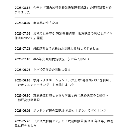
2025.08.12
今年も「国内旅行業務取扱管理者試験」の夏期講習が始
まりました！
2025.08.05
南東北の小さな旅
2025.07.26
地域の足を守る 特別教養講座「地方鉄道の現状とダイヤ
作成について」開催
2025.07.23
AED講習と消火栓放水訓練に参加してきました
2025.07.16
2025年度 最新内定状況！(2025年7月15日)
2025.06.26
キハ10保存会の活動に参加！
2025.06.16
学外レクリエーション「JR東日本”都区内パス”を利用し
てのオリエンテーリング」を実施しました
2025.06.10
東武鉄道に魅せられた学生と共に進路決定のご挨拶へ！
—杉戸高校訪問記—
2025.06.02
ボウリング部の活動🎳 池袋ロサボウルでボウリング！
2025.05.26
「交通文化論ゼミ」で「武蔵野鉄道 開通110年周年」展を
見に行きました