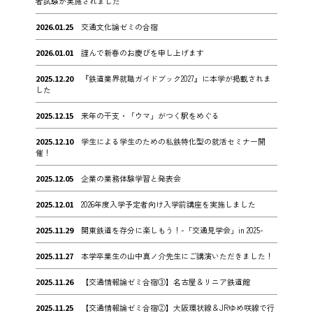
者試験が実施されました
2026.01.25
交通文化論ゼミの合宿
2026.01.01
謹んで新春のお慶びを申し上げます
2025.12.20
『鉄道業界就職ガイドブック2027』に本学が掲載されま
した
2025.12.15
来年の干支・「ウマ」がつく駅をめぐる
2025.12.10
学生による学生のための私鉄特化型の就活セミナー開
催！
2025.12.05
企業の業務体験学習と発表会
2025.12.01
2026年度入学予定者向け入学前講座を実施しました
2025.11.29
関東鉄道を存分に楽しもう！-「交通見学会」in 2025-
2025.11.27
本学卒業生の山中真ノ介先生にご講演いただきました！
2025.11.26
【交通情報論ゼミ合宿③】名古屋＆リニア鉄道館
2025.11.25
【交通情報論ゼミ合宿②】大阪環状線＆JRゆめ咲線で行