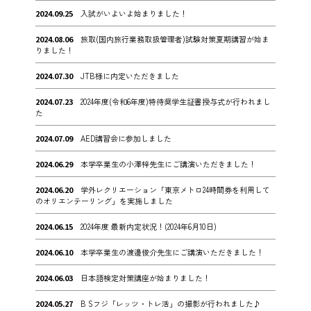
2024.09.25
入試がいよいよ始まりました！
2024.08.06
旅取(国内旅行業務取扱管理者)試験対策夏期講習が始ま
りました！
2024.07.30
JTB様に内定いただきました
2024.07.23
2024年度(令和6年度)特待奨学生証書授与式が行われまし
た
2024.07.09
AED講習会に参加しました
2024.06.29
本学卒業生の小澤梓先生にご講演いただきました！
2024.06.20
学外レクリエーション「東京メトロ24時間券を利用して
のオリエンテーリング」を実施しました
2024.06.15
2024年度 最新内定状況！(2024年6月10日)
2024.06.10
本学卒業生の渡邊俊介先生にご講演いただきました！
2024.06.03
日本語検定対策講座が始まりました！
2024.05.27
B Sフジ「レッツ・トレ活」の撮影が行われました♪